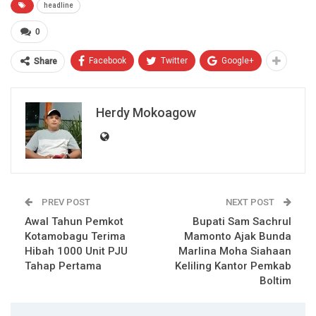
headline
0
Facebook
Twitter
Google+
Share
Herdy Mokoagow
PREV POST
NEXT POST
Awal Tahun Pemkot
Bupati Sam Sachrul
Kotamobagu Terima
Mamonto Ajak Bunda
Hibah 1000 Unit PJU
Marlina Moha Siahaan
Tahap Pertama
Keliling Kantor Pemkab
Boltim