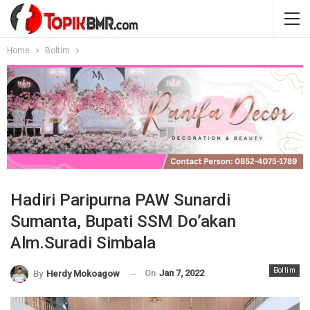
Home
Boltim
Hadiri Paripurna PAW Sunardi
Sumanta, Bupati SSM Do’akan
Alm.Suradi Simbala
Boltim
On
Jan 7, 2022
By
Herdy Mokoagow