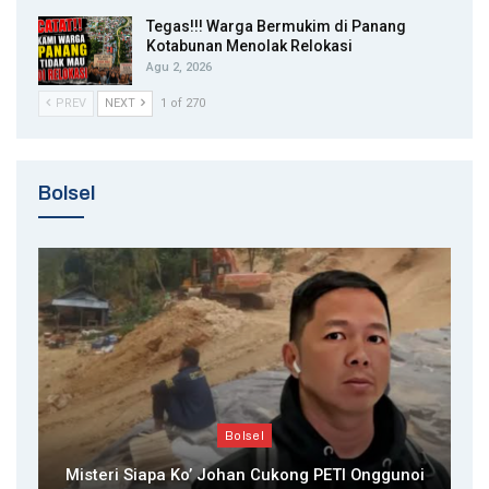
Tegas!!! Warga Bermukim di Panang
Kotabunan Menolak Relokasi
Agu 2, 2026
PREV
NEXT
1 of 270
Bolsel
Bolsel
Misteri Siapa Ko’ Johan Cukong PETI Onggunoi