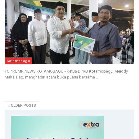
Kotamobagu
TOPIKBMR.NEWS KOTAMOBAGU - Ketua DPRD Kotamobagu, Meiddy
Makalalag, menghadiri acara buka puasa bersama …
OLDER POSTS