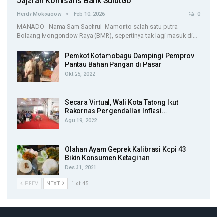
Jajaran Komisaris Bank SulutGo
Herdy Mokoagow
Feb 10, 2026
0
MANADO - Nama Sam Sachrul Mamonto salah satu putra
Bolaang Mongondow Raya (BMR), sepertinya tak lagi masuk di…
Pemkot Kotamobagu Dampingi Pemprov
Pantau Bahan Pangan di Pasar
Okt 25, 2022
Secara Virtual, Wali Kota Tatong Ikut
Rakornas Pengendalian Inflasi…
Agu 19, 2022
Olahan Ayam Geprek Kalibrasi Kopi 43
Bikin Konsumen Ketagihan
Des 31, 2021
PREV
NEXT
1 of 45