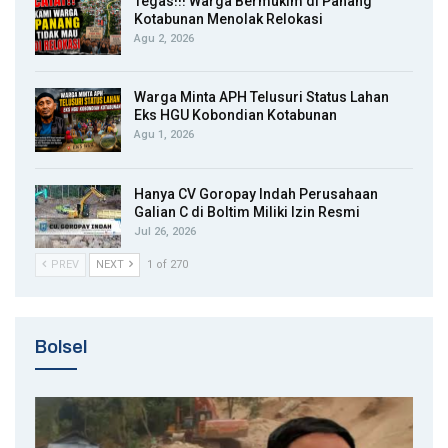
Tegas!!! Warga Bermukim di Panang
Kotabunan Menolak Relokasi
Agu 2, 2026
Warga Minta APH Telusuri Status Lahan
Eks HGU Kobondian Kotabunan
Agu 1, 2026
Hanya CV Goropay Indah Perusahaan
Galian C di Boltim Miliki Izin Resmi
Jul 26, 2026
PREV
NEXT
1 of 270
Bolsel