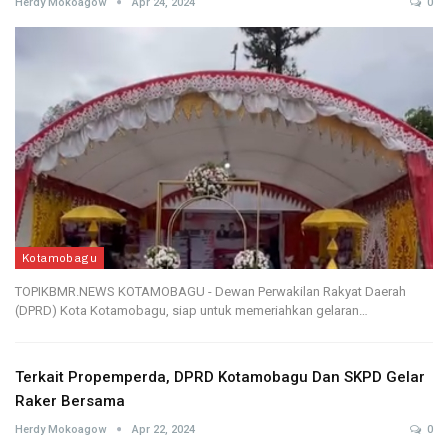
Herdy Mokoagow
Apr 24, 2024
0
Kotamobagu
TOPIKBMR.NEWS KOTAMOBAGU - Dewan Perwakilan Rakyat Daerah
(DPRD) Kota Kotamobagu, siap untuk memeriahkan gelaran…
Terkait Propemperda, DPRD Kotamobagu Dan SKPD Gelar
Raker Bersama
Herdy Mokoagow
Apr 22, 2024
0