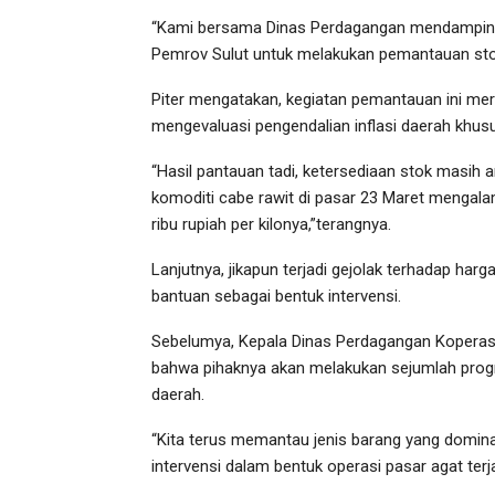
“Kami bersama Dinas Perdagangan mendampingi
Pemrov Sulut untuk melakukan pemantauan stok 
Piter mengatakan, kegiatan pemantauan ini mer
mengevaluasi pengendalian inflasi daerah khu
“Hasil pantauan tadi, ketersediaan stok masih 
komoditi cabe rawit di pasar 23 Maret mengala
ribu rupiah per kilonya,”terangnya.
Lanjutnya, jikapun terjadi gejolak terhadap h
bantuan sebagai bentuk intervensi.
Sebelumya, Kepala Dinas Perdagangan Kopera
bahwa pihaknya akan melakukan sejumlah progr
daerah.
“Kita terus memantau jenis barang yang dominan
intervensi dalam bentuk operasi pasar agat terj