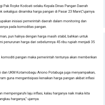
 Pak Royke Kodoati selaku Kepala Dinas Pangan Daerah
sekaligus dinamika harga pangan di Pasar 23 Maret,”ujarnya.
upakan inisiasi pemerintah daerah dalam monitoring dan
susnya pada komoditas pangan.
aman, pun halnya dengan harga masih stabil, bahkan untuk
mi penurunan harga dari sebelumnya 45 ribu rupiah menjadi 35
arga komoditi pangan maka pemerintah tentunya akan memberikan
si dan UKM Kotamobagu Ariono Potabuga juga menyampaikan,
am guna mengantisipasi kenaikan harga pangan akibat inflasi
 mempengaruhi laju inflasi, kalau harganya naik maka kita
angkau harganya,” ujarnya.