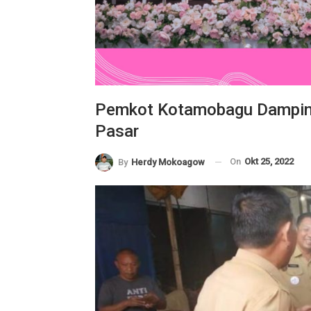
Pemkot Kotamobagu Damping
Pasar
On
Okt 25, 2022
By
Herdy Mokoagow