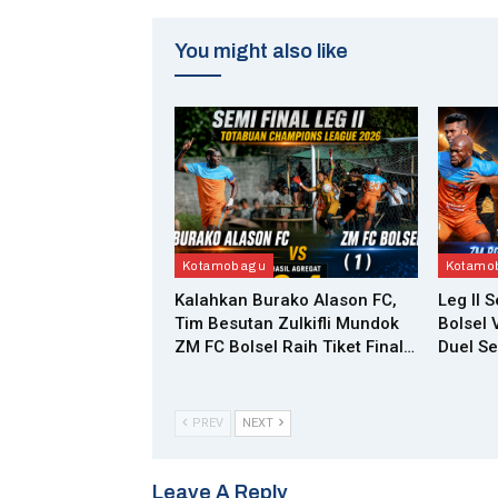
You might also like
Kotamobagu
Kotamo
Kalahkan Burako Alason FC,
Leg II 
Tim Besutan Zulkifli Mundok
Bolsel 
ZM FC Bolsel Raih Tiket Final…
Duel Se
PREV
NEXT
Leave A Reply