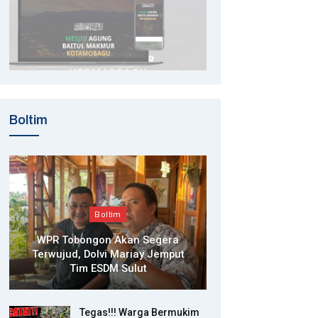
Boltim
Boltim
WPR Tobongon Akan Segera
Terwujud, Dolvi Mariay Jemput
Tim ESDM Sulut
Tegas!!! Warga Bermukim