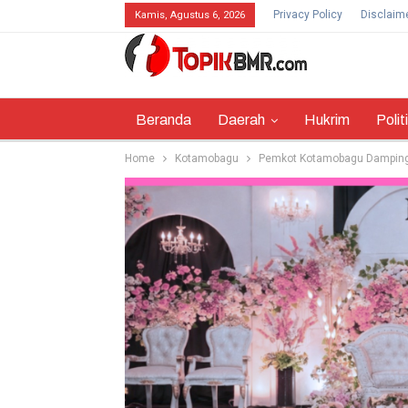
Privacy Policy
Disclaim
Kamis, Agustus 6, 2026
Beranda
Daerah
Hukrim
Polit
Home
Kotamobagu
Pemkot Kotamobagu Dampingi