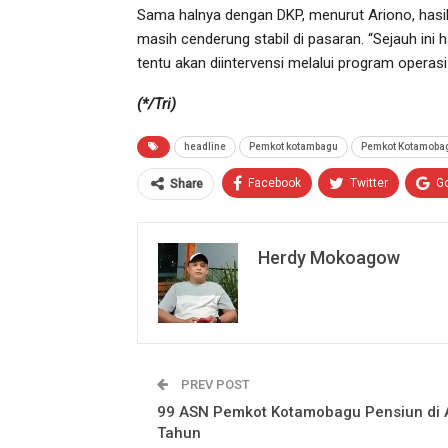
Sama halnya dengan DKP, menurut Ariono, has
masih cenderung stabil di pasaran. “Sejauh ini ha
tentu akan diintervensi melalui program operasi
(*/Tri)
headline
Pemkot kotambagu
Pemkot Kotamobag
Facebook
Twitter
G
Share
Herdy Mokoagow
PREV POST
99 ASN Pemkot Kotamobagu Pensiun di 
Tahun