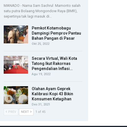
MANADO - Nama Sam Sachrul Mamonto salah
satu putra Bolaang Mongondow Raya (BMR),
sepertinya tak lagi masuk di…
Pemkot Kotamobagu
Dampingi Pemprov Pantau
Bahan Pangan di Pasar
Okt 25, 2022
Secara Virtual, Wali Kota
Tatong Ikut Rakornas
Pengendalian Inflasi…
Agu 19, 2022
Olahan Ayam Geprek
Kalibrasi Kopi 43 Bikin
Konsumen Ketagihan
Des 31, 2021
PREV
NEXT
1 of 45