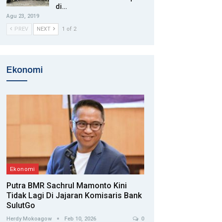
di…
Agu 23, 2019
PREV
NEXT
1 of 2
Ekonomi
Ekonomi
Putra BMR Sachrul Mamonto Kini
Tidak Lagi Di Jajaran Komisaris Bank
SulutGo
Herdy Mokoagow
Feb 10, 2026
0