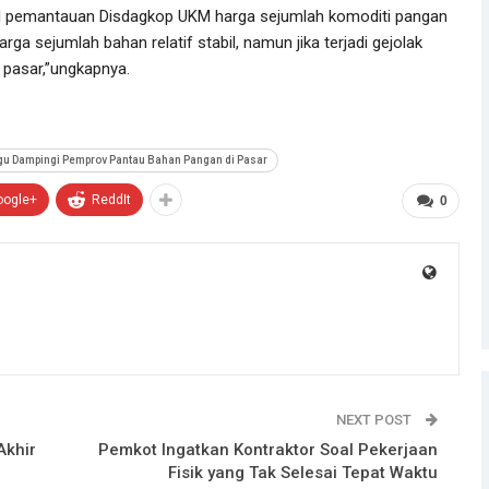
il pemantauan Disdagkop UKM harga sejumlah komoditi pangan
rga sejumlah bahan relatif stabil, namun jika terjadi gejolak
 pasar,”ungkapnya.
u Dampingi Pemprov Pantau Bahan Pangan di Pasar
oogle+
ReddIt
0
NEXT POST
Akhir
Pemkot Ingatkan Kontraktor Soal Pekerjaan
Fisik yang Tak Selesai Tepat Waktu