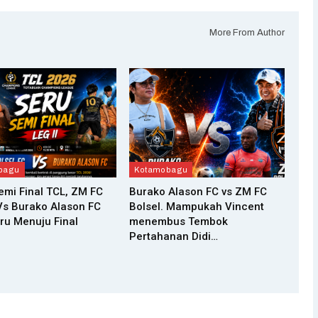
More From Author
bagu
Kotamobagu
Semi Final TCL, ZM FC
Burako Alason FC vs ZM FC
Vs Burako Alason FC
Bolsel. Mampukah Vincent
ru Menuju Final
menembus Tembok
Pertahanan Didi…