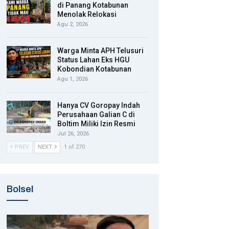
di Panang Kotabunan
Menolak Relokasi
Agu 2, 2026
Warga Minta APH Telusuri
Status Lahan Eks HGU
Kobondian Kotabunan
Agu 1, 2026
Hanya CV Goropay Indah
Perusahaan Galian C di
Boltim Miliki Izin Resmi
Jul 26, 2026
PREV
NEXT
1 of 270
Bolsel