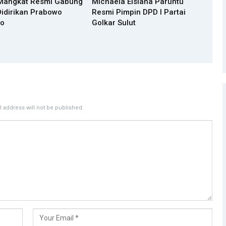
Mangkat Resmi Gabung
Michaela Elsiana Paruntu
Didirikan Prabowo
Resmi Pimpin DPD I Partai
to
Golkar Sulut
 address will not be published.