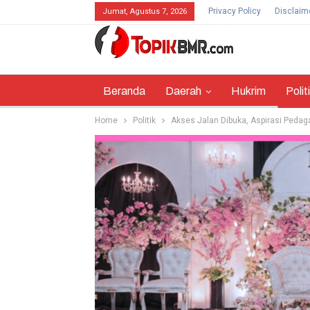
Privacy Policy
Disclaim
Jumat, Agustus 7, 2026
Beranda
Daerah
Hukrim
Polit
Home
Politik
Akses Jalan Dibuka, Aspirasi Peda