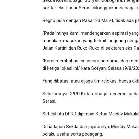
Sekda Kotamobagu, Sofyan Mokoginta, mengatak
sekitar eks Pasar Serasi dilonggarkan sebagai r
Begitu pula dengan Pasar 23 Maret, tidak ada 
“Pada intinya kami mendengarkan aspirasi yang
masukan-masukan yang terkait langsung dengan
Jalan Kartini dan Ruko-Ruko di sekitaran eks Pa
“Kami membahas ini secara bersama, dan memu
di ketiga lokasi ini,” kata Sofyan, Selasa (9/8/20
Yang dibatasi atau dijaga tim relokasi hanya akt
Sebelumnya DPRD Kotamobagu menemui pedagan
Serasi.
Setelah itu DPRD dipimpin Ketua Meiddy Makal
Di hadapan Sekda dan jajarannya, Meiddy Maka
pelaku usaha serta pedagang.