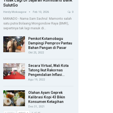
Tidak Lagi Di Jajaran Komisaris Bank
SulutGo
Herdy Mokoagow
Feb 10, 2026
0
MANADO - Nama Sam Sachrul Mamonto salah
satu putra Bolaang Mongondow Raya (BMR),
sepertinya tak lagi masuk di…
Pemkot Kotamobagu
Dampingi Pemprov Pantau
Bahan Pangan di Pasar
Okt 25, 2022
Secara Virtual, Wali Kota
Tatong Ikut Rakornas
Pengendalian Inflasi…
Agu 19, 2022
Olahan Ayam Geprek
Kalibrasi Kopi 43 Bikin
Konsumen Ketagihan
Des 31, 2021