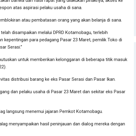
an bahwa dari hasil rapat yang dilakukan pihaknya, akses ke
espon atas aspirasi pelaku usaha di sana.
pemblokiran atau pembatasan orang yang akan belanja di sana.
 telah disampaikan melalui DPRD Kotamobagu, terlebih
 kepentingan para pedagang Pasar 23 Maret, pemilik Toko di
sar Serasi.”
tuskan untuk memberikan kelonggaran di beberapa titik masuk
22).
ivitas distribusi barang ke eks Pasar Serasi dan Pasar Ikan.
g dan pelaku usaha di Pasar 23 Maret dan sekitar eks Pasar
alag langsung menemui jajaran Pemkot Kotamobagu.
lalag menyampaikan hasil peninjauan dan dialog mereka dengan