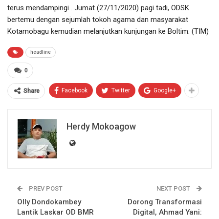
terus mendampingi . Jumat (27/11/2020) pagi tadi, ODSK
bertemu dengan sejumlah tokoh agama dan masyarakat
Kotamobagu kemudian melanjutkan kunjungan ke Boltim. (TIM)
headline
0
Facebook
Twitter
Google+
Share
Herdy Mokoagow
PREV POST
NEXT POST
Olly Dondokambey
Dorong Transformasi
Lantik Laskar OD BMR
Digital, Ahmad Yani: