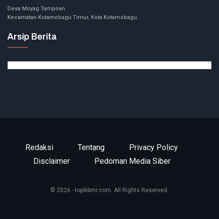
Desa Moyag Tampoan
Kecamatan Kotamobagu Timur, Kota Kotamobagu.
Arsip Berita
Arsip
Berita
Redaksi
Tentang
Privacy Policy
Disclaimer
Pedoman Media Siber
© 2026 - topikbmr.com. All Rights Reserved.
Website Design:
BetterStudio