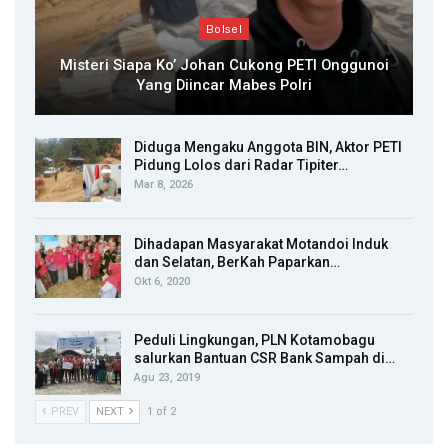
Bolsel
Misteri Siapa Ko’ Johan Cukong PETI Onggunoi
Yang Diincar Mabes Polri
Diduga Mengaku Anggota BIN, Aktor PETI
Pidung Lolos dari Radar Tipiter…
Mar 8, 2026
Dihadapan Masyarakat Motandoi Induk
dan Selatan, BerKah Paparkan…
Okt 6, 2020
Peduli Lingkungan, PLN Kotamobagu
salurkan Bantuan CSR Bank Sampah di…
Agu 23, 2019
PREV
NEXT
1 of 2