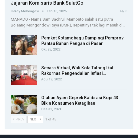
Jajaran Komisaris Bank SulutGo
Herdy Mokoagow
Feb 10, 2026
0
MANADO - Nama Sam Sachrul Mamonto salah satu putra
Bolaang Mongondow Raya (BMR), sepertinya tak lagi masuk di…
Pemkot Kotamobagu Dampingi Pemprov
Pantau Bahan Pangan di Pasar
Okt 25, 2022
Secara Virtual, Wali Kota Tatong Ikut
Rakornas Pengendalian Inflasi…
Agu 19, 2022
Olahan Ayam Geprek Kalibrasi Kopi 43
Bikin Konsumen Ketagihan
Des 31, 2021
PREV
NEXT
1 of 45