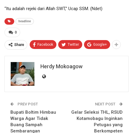
“Itu adalah rejeki dari Allah SWT,” Ucap SSM. (Ndet)
headline
0
Facebook
Twitter
Google+
Share
Herdy Mokoagow
PREV POST
NEXT POST
Bupati Boltim Himbau
Gelar Seleksi THL, RSUD
Warga Agar Tidak
Kotamobagu Inginkan
Buang Sampah
Petugas yang
Sembarangan
Berkompeten