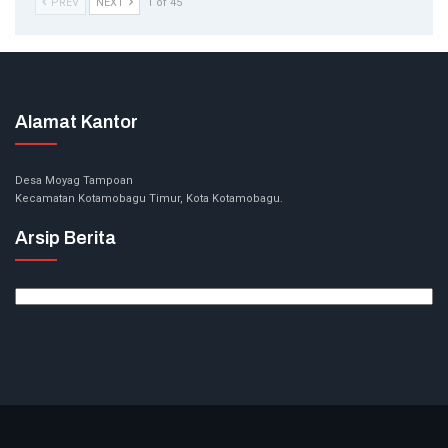
PREV
NEXT
1 of 45
Alamat Kantor
Desa Moyag Tampoan
Kecamatan Kotamobagu Timur, Kota Kotamobagu.
Arsip Berita
Arsip
Berita