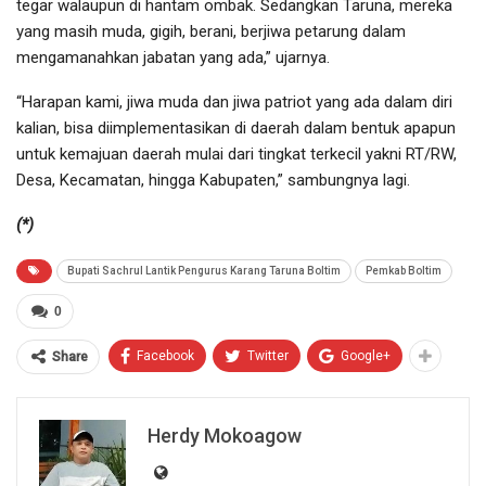
tegar walaupun di hantam ombak. Sedangkan Taruna, mereka
yang masih muda, gigih, berani, berjiwa petarung dalam
mengamanahkan jabatan yang ada,” ujarnya.
“Harapan kami, jiwa muda dan jiwa patriot yang ada dalam diri
kalian, bisa diimplementasikan di daerah dalam bentuk apapun
untuk kemajuan daerah mulai dari tingkat terkecil yakni RT/RW,
Desa, Kecamatan, hingga Kabupaten,” sambungnya lagi.
(*)
Bupati Sachrul Lantik Pengurus Karang Taruna Boltim
Pemkab Boltim
0
Facebook
Twitter
Google+
Share
Herdy Mokoagow