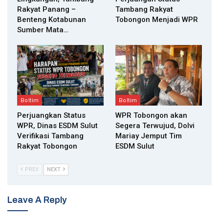
Rakyat Panang –
Tambang Rakyat
Benteng Kotabunan
Tobongon Menjadi WPR
Sumber Mata…
Boltim
Boltim
Perjuangkan Status
WPR Tobongon akan
WPR, Dinas ESDM Sulut
Segera Terwujud, Dolvi
Verifikasi Tambang
Mariay Jemput Tim
Rakyat Tobongon
ESDM Sulut
PREV
NEXT
Leave A Reply