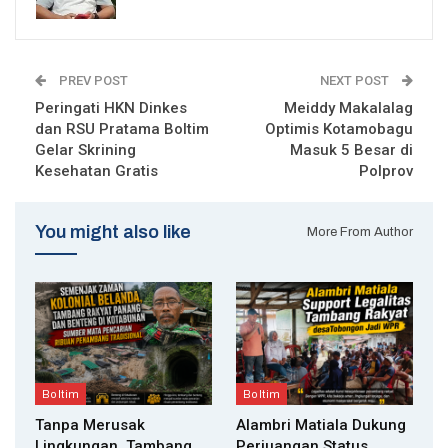
PREV POST
NEXT POST
Peringati HKN Dinkes
Meiddy Makalalag
dan RSU Pratama Boltim
Optimis Kotamobagu
Gelar Skrining
Masuk 5 Besar di
Kesehatan Gratis
Polprov
You might also like
More From Author
Boltim
Boltim
Tanpa Merusak
Alambri Matiala Dukung
Lingkungan, Tambang
Perjuangan Status