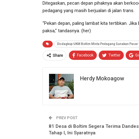
Ditegaskan, pecan depan pihaknya akan berko
pedagang yang masih berjualan di jalan trans.
“Pekan depan, paling lambat kita tertibkan. Ji
paksa,” tandasnya. (her)
Disdagkop-UKM Boltim Minta Pedagang Gunakan Pasar
Facebook
Twitter
G
Share
Herdy Mokoagow
PREV POST
81 Desa di Boltim Segera Terima Dandes
Tahap I, Ini Syaratnya