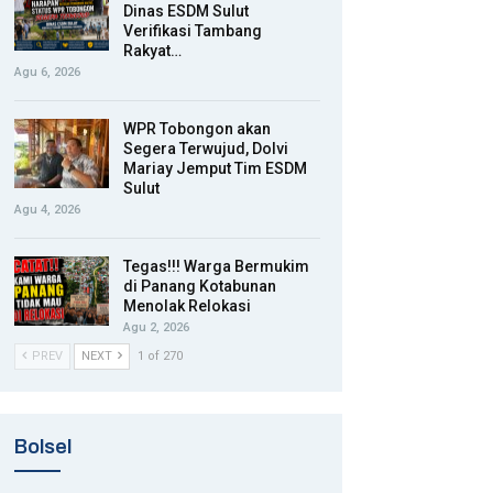
Dinas ESDM Sulut
Verifikasi Tambang
Rakyat…
Agu 6, 2026
WPR Tobongon akan
Segera Terwujud, Dolvi
Mariay Jemput Tim ESDM
Sulut
Agu 4, 2026
Tegas!!! Warga Bermukim
di Panang Kotabunan
Menolak Relokasi
Agu 2, 2026
PREV
NEXT
1 of 270
Bolsel