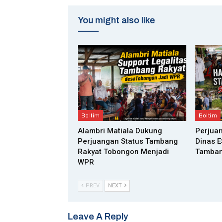
You might also like
Boltim
Boltim
Alambri Matiala Dukung
Perjua
Perjuangan Status Tambang
Dinas E
Rakyat Tobongon Menjadi
Tamban
WPR
PREV
NEXT
Leave A Reply