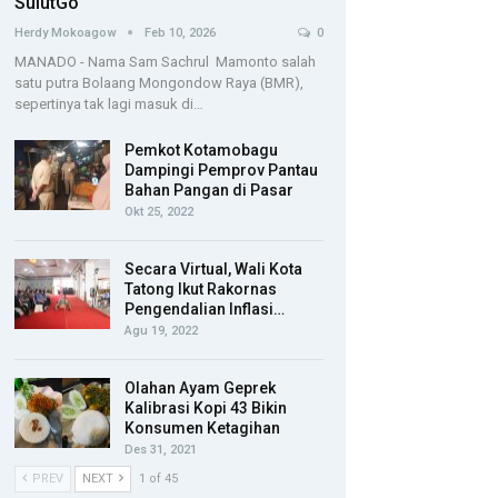
SulutGo
Herdy Mokoagow
Feb 10, 2026
0
MANADO - Nama Sam Sachrul Mamonto salah
satu putra Bolaang Mongondow Raya (BMR),
sepertinya tak lagi masuk di…
Pemkot Kotamobagu
Dampingi Pemprov Pantau
Bahan Pangan di Pasar
Okt 25, 2022
Secara Virtual, Wali Kota
Tatong Ikut Rakornas
Pengendalian Inflasi…
Agu 19, 2022
Olahan Ayam Geprek
Kalibrasi Kopi 43 Bikin
Konsumen Ketagihan
Des 31, 2021
PREV
NEXT
1 of 45