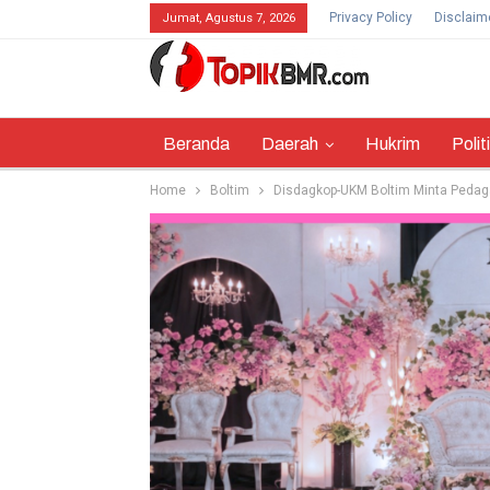
Privacy Policy
Disclaim
Jumat, Agustus 7, 2026
Beranda
Daerah
Hukrim
Polit
Home
Boltim
Disdagkop-UKM Boltim Minta Peda