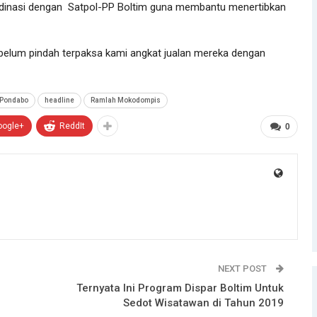
odinasi dengan Satpol-PP Boltim guna membantu menertibkan
ka belum pindah terpaksa kami angkat jualan mereka dengan
 Pondabo
headline
Ramlah Mokodompis
oogle+
ReddIt
0
NEXT POST
Ternyata Ini Program Dispar Boltim Untuk
Sedot Wisatawan di Tahun 2019