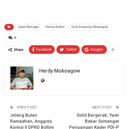
Oskar Manoppo
Pemda Boltim
Yasti Soepredjo Mokoagow
0
Facebook
Twitter
Google+
Share
Herdy Mokoagow
PREV POST
NEXT POST
Jelang Bulan
Solid Bergerak, Yasti
Ramadhan, Anggota
Bakar Semangat
Komisi II DPRD Boltim
Perjuangan Kader PDI-P