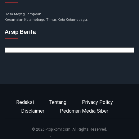
Desa Moyag Tampoan
Kecamatan Kotamobagu Timur, Kota Kotamobagu.
Arsip Berita
Arsip
Berita
Redaksi
Tentang
Privacy Policy
Disclaimer
Pedoman Media Siber
© 2026 - topikbmr.com. All Rights Reserved.
Website Design:
BetterStudio