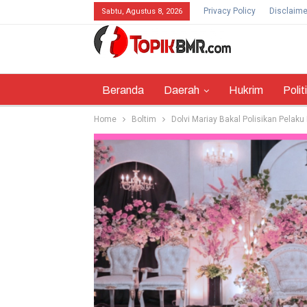
Privacy Policy
Disclaime
Sabtu, Agustus 8, 2026
Beranda
Daerah
Hukrim
Polit
Home
Boltim
Dolvi Mariay Bakal Polisikan Pela