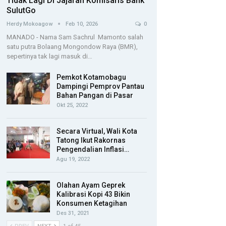
Tidak Lagi Di Jajaran Komisaris Bank
SulutGo
Herdy Mokoagow
Feb 10, 2026
0
MANADO - Nama Sam Sachrul Mamonto salah
satu putra Bolaang Mongondow Raya (BMR),
sepertinya tak lagi masuk di…
Pemkot Kotamobagu
Dampingi Pemprov Pantau
Bahan Pangan di Pasar
Okt 25, 2022
Secara Virtual, Wali Kota
Tatong Ikut Rakornas
Pengendalian Inflasi…
Agu 19, 2022
Olahan Ayam Geprek
Kalibrasi Kopi 43 Bikin
Konsumen Ketagihan
Des 31, 2021