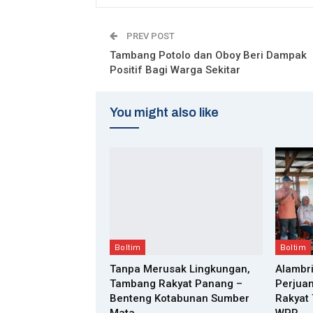
PREV POST
Tambang Potolo dan Oboy Beri Dampak
Positif Bagi Warga Sekitar
You might also like
Boltim
Boltim
Tanpa Merusak Lingkungan,
Alambri
Tambang Rakyat Panang –
Perjua
Benteng Kotabunan Sumber
Rakyat
Mata…
WPR