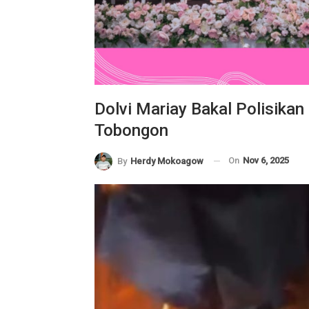
Dolvi Mariay Bakal Polisika
Tobongon
On
Nov 6, 2025
By
Herdy Mokoagow