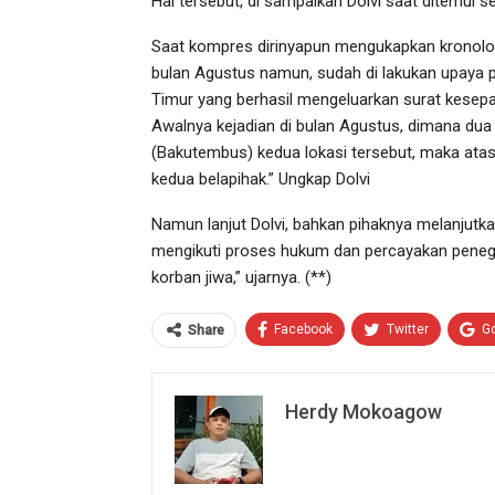
Hal tersebut, di sampaikan Dolvi saat ditemui 
Saat kompres dirinyapun mengukapkan kronologi
bulan Agustus namun, sudah di lakukan upaya
Timur yang berhasil mengeluarkan surat kesepak
Awalnya kejadian di bulan Agustus, dimana dua 
(Bakutembus) kedua lokasi tersebut, maka atas k
kedua belapihak.” Ungkap Dolvi
Namun lanjut Dolvi, bahkan pihaknya melanjutka
mengikuti proses hukum dan percayakan penega
korban jiwa,” ujarnya. (**)
Facebook
Twitter
G
Share
Herdy Mokoagow