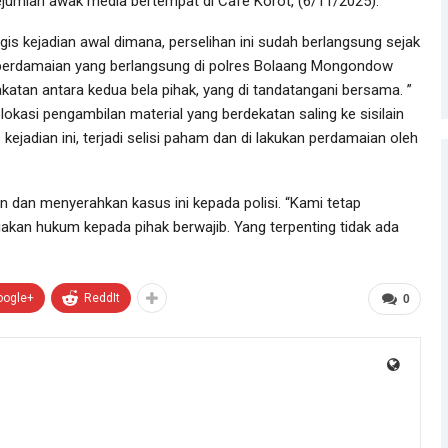
sejumlah awak media bertempat di Cafe Korot, (6/11/2025).
s kejadian awal dimana, perselihan ini sudah berlangsung sejak
 perdamaian yang berlangsung di polres Bolaang Mongondow
atan antara kedua bela pihak, yang di tandatangani bersama. ”
lokasi pengambilan material yang berdekatan saling ke sisilain
ejadian ini, terjadi selisi paham dan di lakukan perdamaian oleh
n dan menyerahkan kasus ini kepada polisi. “Kami tetap
kan hukum kepada pihak berwajib. Yang terpenting tidak ada
oogle+
ReddIt
0