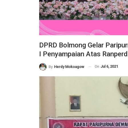
DPRD Bolmong Gelar Paripur
I Penyampaian Atas Ranper
On
Jul 6, 2021
By
Herdy Mokoagow