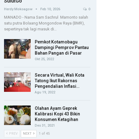
SulutGo
Herdy Mokoagow
Feb 10, 2026
0
MANADO - Nama Sam Sachrul Mamonto salah
satu putra Bolaang Mongondow Raya (BMR),
sepertinya tak lagi masuk di…
Pemkot Kotamobagu
Dampingi Pemprov Pantau
Bahan Pangan di Pasar
Okt 25, 2022
Secara Virtual, Wali Kota
Tatong Ikut Rakornas
Pengendalian Inflasi…
Agu 19, 2022
Olahan Ayam Geprek
Kalibrasi Kopi 43 Bikin
Konsumen Ketagihan
Des 31, 2021
PREV
NEXT
1 of 45