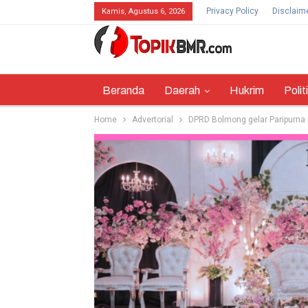
Privacy Policy
Disclaim
Kamis, Agustus 6, 2026
Beranda
Daerah
Hukrim
Polit
Home
Advertorial
DPRD Bolmong gelar Paripurna