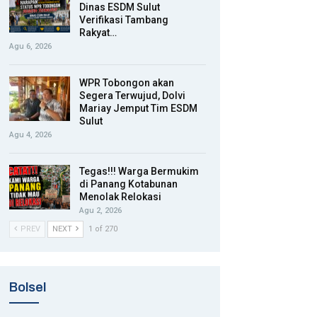
Dinas ESDM Sulut
Verifikasi Tambang
Rakyat…
Agu 6, 2026
WPR Tobongon akan
Segera Terwujud, Dolvi
Mariay Jemput Tim ESDM
Sulut
Agu 4, 2026
Tegas!!! Warga Bermukim
di Panang Kotabunan
Menolak Relokasi
Agu 2, 2026
PREV
NEXT
1 of 270
Bolsel