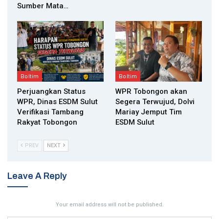
Sumber Mata…
Boltim
Boltim
Perjuangkan Status
WPR Tobongon akan
WPR, Dinas ESDM Sulut
Segera Terwujud, Dolvi
Verifikasi Tambang
Mariay Jemput Tim
Rakyat Tobongon
ESDM Sulut
PREV
NEXT
Leave A Reply
Your email address will not be published.