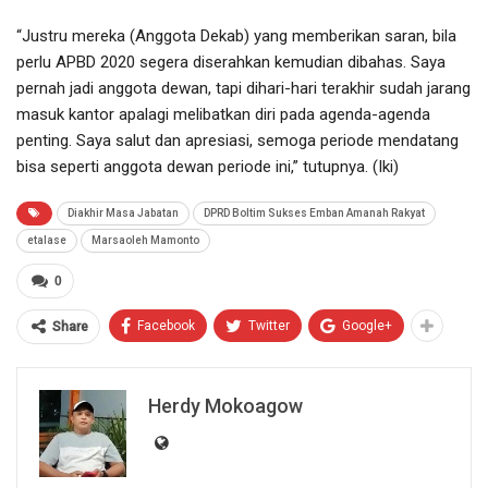
“Justru mereka (Anggota Dekab) yang memberikan saran, bila
perlu APBD 2020 segera diserahkan kemudian dibahas. Saya
pernah jadi anggota dewan, tapi dihari-hari terakhir sudah jarang
masuk kantor apalagi melibatkan diri pada agenda-agenda
penting. Saya salut dan apresiasi, semoga periode mendatang
bisa seperti anggota dewan periode ini,” tutupnya. (Iki)
Diakhir Masa Jabatan
DPRD Boltim Sukses Emban Amanah Rakyat
etalase
Marsaoleh Mamonto
0
Facebook
Twitter
Google+
Share
Herdy Mokoagow