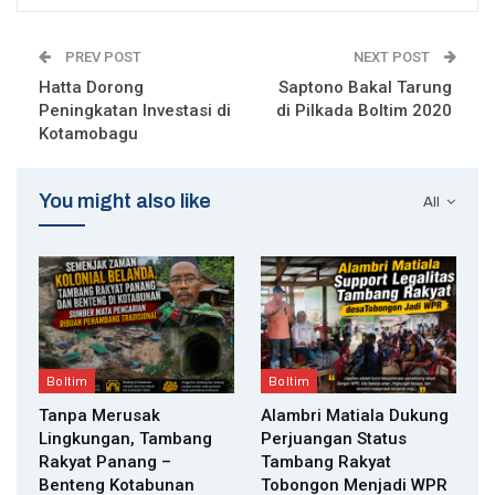
PREV POST
NEXT POST
Hatta Dorong
Saptono Bakal Tarung
Peningkatan Investasi di
di Pilkada Boltim 2020
Kotamobagu
You might also like
All
Boltim
Boltim
Tanpa Merusak
Alambri Matiala Dukung
Lingkungan, Tambang
Perjuangan Status
Rakyat Panang –
Tambang Rakyat
Benteng Kotabunan
Tobongon Menjadi WPR