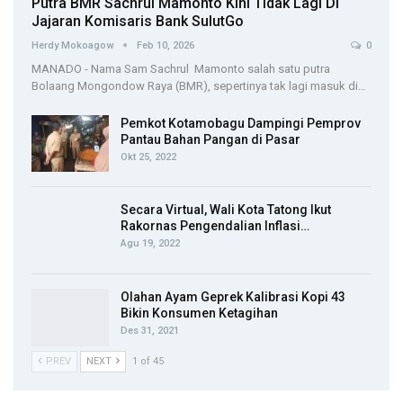
Putra BMR Sachrul Mamonto Kini Tidak Lagi Di
Jajaran Komisaris Bank SulutGo
Herdy Mokoagow
Feb 10, 2026
0
MANADO - Nama Sam Sachrul Mamonto salah satu putra
Bolaang Mongondow Raya (BMR), sepertinya tak lagi masuk di…
Pemkot Kotamobagu Dampingi Pemprov
Pantau Bahan Pangan di Pasar
Okt 25, 2022
Secara Virtual, Wali Kota Tatong Ikut
Rakornas Pengendalian Inflasi…
Agu 19, 2022
Olahan Ayam Geprek Kalibrasi Kopi 43
Bikin Konsumen Ketagihan
Des 31, 2021
PREV
NEXT
1 of 45