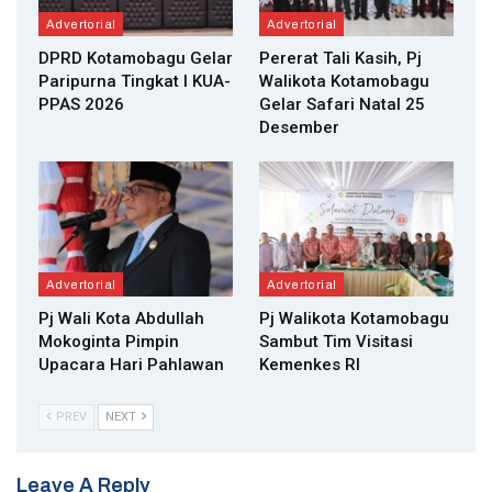
Advertorial
Advertorial
DPRD Kotamobagu Gelar
Pererat Tali Kasih, Pj
Paripurna Tingkat I KUA-
Walikota Kotamobagu
PPAS 2026
Gelar Safari Natal 25
Desember
Advertorial
Advertorial
Pj Wali Kota Abdullah
Pj Walikota Kotamobagu
Mokoginta Pimpin
Sambut Tim Visitasi
Upacara Hari Pahlawan
Kemenkes RI
PREV
NEXT
Leave A Reply