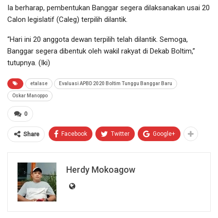
Ia berharap, pembentukan Banggar segera dilaksanakan usai 20
Calon legislatif (Caleg) terpilih dilantik.
“Hari ini 20 anggota dewan terpilih telah dilantik. Semoga,
Banggar segera dibentuk oleh wakil rakyat di Dekab Boltim,”
tutupnya. (Iki)
etalase
Evaluasi APBD 2020 Boltim Tunggu Banggar Baru
Oskar Manoppo
0
Facebook
Twitter
Google+
Share
Herdy Mokoagow