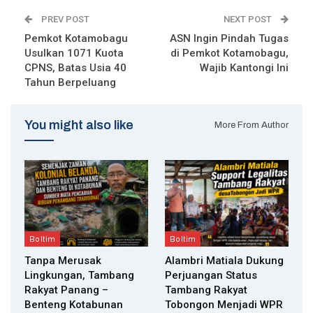
PREV POST
NEXT POST
Pemkot Kotamobagu
ASN Ingin Pindah Tugas
Usulkan 1071 Kuota
di Pemkot Kotamobagu,
CPNS, Batas Usia 40
Wajib Kantongi Ini
Tahun Berpeluang
You might also like
More From Author
Boltim
Boltim
Tanpa Merusak
Alambri Matiala Dukung
Lingkungan, Tambang
Perjuangan Status
Rakyat Panang –
Tambang Rakyat
Benteng Kotabunan
Tobongon Menjadi WPR