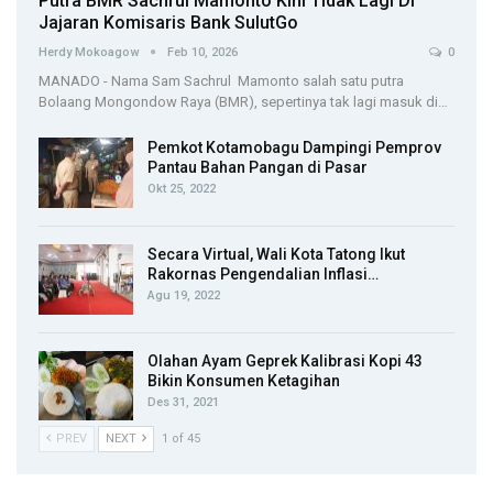
Putra BMR Sachrul Mamonto Kini Tidak Lagi Di
Jajaran Komisaris Bank SulutGo
Herdy Mokoagow
Feb 10, 2026
0
MANADO - Nama Sam Sachrul Mamonto salah satu putra
Bolaang Mongondow Raya (BMR), sepertinya tak lagi masuk di…
Pemkot Kotamobagu Dampingi Pemprov
Pantau Bahan Pangan di Pasar
Okt 25, 2022
Secara Virtual, Wali Kota Tatong Ikut
Rakornas Pengendalian Inflasi…
Agu 19, 2022
Olahan Ayam Geprek Kalibrasi Kopi 43
Bikin Konsumen Ketagihan
Des 31, 2021
PREV
NEXT
1 of 45