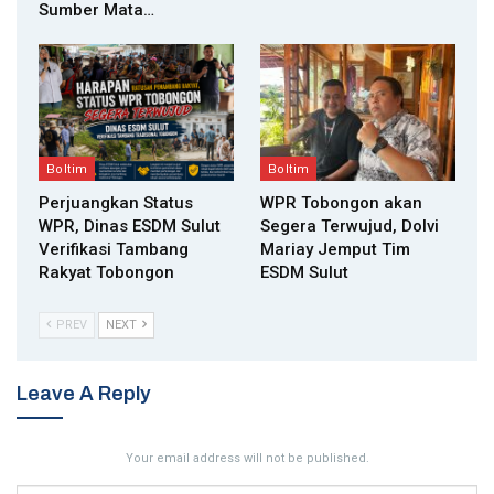
Sumber Mata…
Boltim
Boltim
Perjuangkan Status
WPR Tobongon akan
WPR, Dinas ESDM Sulut
Segera Terwujud, Dolvi
Verifikasi Tambang
Mariay Jemput Tim
Rakyat Tobongon
ESDM Sulut
PREV
NEXT
Leave A Reply
Your email address will not be published.