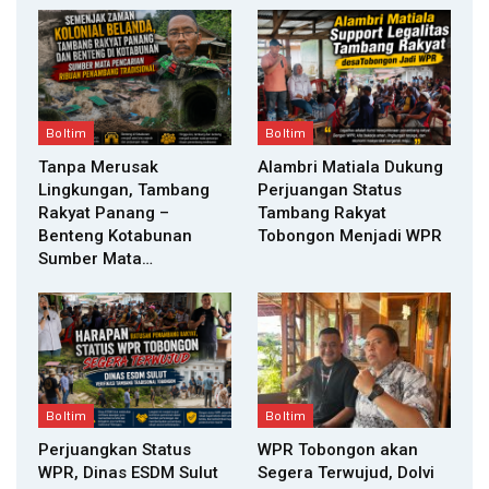
Boltim
Boltim
Tanpa Merusak
Alambri Matiala Dukung
Lingkungan, Tambang
Perjuangan Status
Rakyat Panang –
Tambang Rakyat
Benteng Kotabunan
Tobongon Menjadi WPR
Sumber Mata…
Boltim
Boltim
Perjuangkan Status
WPR Tobongon akan
WPR, Dinas ESDM Sulut
Segera Terwujud, Dolvi