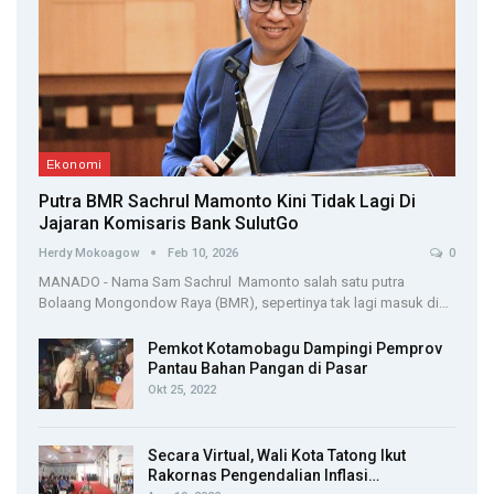
Ekonomi
Putra BMR Sachrul Mamonto Kini Tidak Lagi Di
Jajaran Komisaris Bank SulutGo
Herdy Mokoagow
Feb 10, 2026
0
MANADO - Nama Sam Sachrul Mamonto salah satu putra
Bolaang Mongondow Raya (BMR), sepertinya tak lagi masuk di…
Pemkot Kotamobagu Dampingi Pemprov
Pantau Bahan Pangan di Pasar
Okt 25, 2022
Secara Virtual, Wali Kota Tatong Ikut
Rakornas Pengendalian Inflasi…