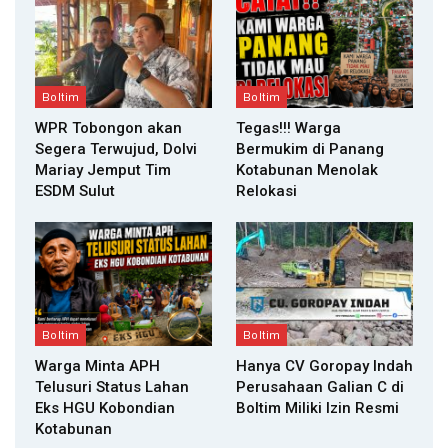
Boltim
Boltim
WPR Tobongon akan
Tegas!!! Warga
Segera Terwujud, Dolvi
Bermukim di Panang
Mariay Jemput Tim
Kotabunan Menolak
ESDM Sulut
Relokasi
Boltim
Boltim
Warga Minta APH
Hanya CV Goropay Indah
Telusuri Status Lahan
Perusahaan Galian C di
Eks HGU Kobondian
Boltim Miliki Izin Resmi
Kotabunan