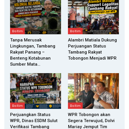
Boltim
Boltim
Tanpa Merusak
Alambri Matiala Dukung
Lingkungan, Tambang
Perjuangan Status
Rakyat Panang –
Tambang Rakyat
Benteng Kotabunan
Tobongon Menjadi WPR
Sumber Mata…
Boltim
Boltim
Perjuangkan Status
WPR Tobongon akan
WPR, Dinas ESDM Sulut
Segera Terwujud, Dolvi
Verifikasi Tambang
Mariay Jemput Tim