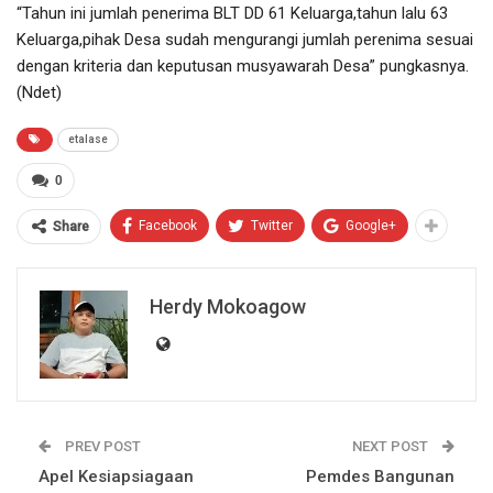
“Tahun ini jumlah penerima BLT DD 61 Keluarga,tahun lalu 63
Keluarga,pihak Desa sudah mengurangi jumlah perenima sesuai
dengan kriteria dan keputusan musyawarah Desa” pungkasnya.
(Ndet)
etalase
0
Facebook
Twitter
Google+
Share
Herdy Mokoagow
PREV POST
NEXT POST
Apel Kesiapsiagaan
Pemdes Bangunan