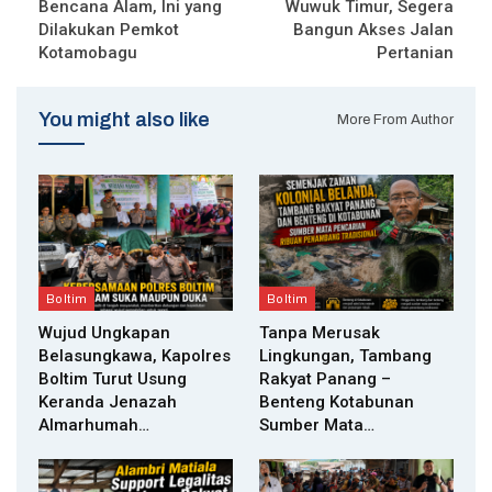
Bencana Alam, Ini yang
Wuwuk Timur, Segera
Dilakukan Pemkot
Bangun Akses Jalan
Kotamobagu
Pertanian
You might also like
More From Author
Boltim
Boltim
Wujud Ungkapan
Tanpa Merusak
Belasungkawa, Kapolres
Lingkungan, Tambang
Boltim Turut Usung
Rakyat Panang –
Keranda Jenazah
Benteng Kotabunan
Almarhumah…
Sumber Mata…