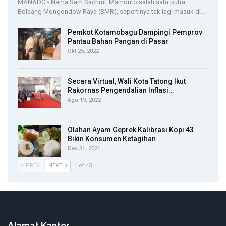
MANADO - Nama Sam Sachrul Mamonto salah satu putra
Bolaang Mongondow Raya (BMR), sepertinya tak lagi masuk di…
Pemkot Kotamobagu Dampingi Pemprov
Pantau Bahan Pangan di Pasar
Okt 25, 2022
Secara Virtual, Wali Kota Tatong Ikut
Rakornas Pengendalian Inflasi…
Agu 19, 2022
Olahan Ayam Geprek Kalibrasi Kopi 43
Bikin Konsumen Ketagihan
Des 31, 2021
PREV
NEXT
1 of 45
Alamat Kantor