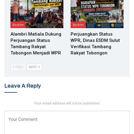
Boltim
Boltim
Alambri Matiala Dukung
Perjuangkan Status
Perjuangan Status
WPR, Dinas ESDM Sulut
Tambang Rakyat
Verifikasi Tambang
Tobongon Menjadi WPR
Rakyat Tobongon
PREV
NEXT
Leave A Reply
Your email address will not be published.