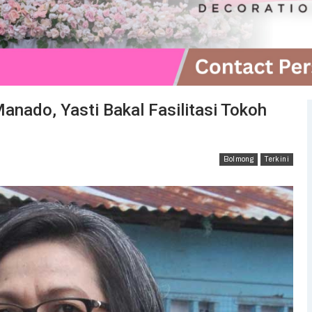
anado, Yasti Bakal Fasilitasi Tokoh
Bolmong
Terkini