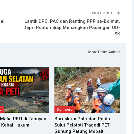
NEXT POST
lai
Lantik DPC, PAC dan Ranting PPP se-Bolmut,
Depri Pontoh Siap Menangkan Pasangan OD-
SK
More From Author
g
Bolmong
Mafia PETI di Tanoyan
Bareskrim Polri dan Polda
n Kebal Hukum
Sulut Pelototi Tragedi PETI
Gunung Patung Mopait