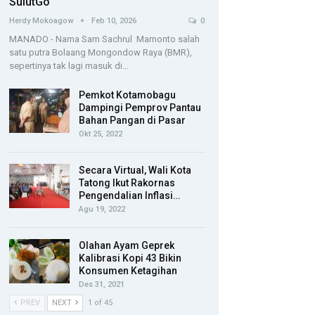
SulutGo
Herdy Mokoagow
Feb 10, 2026
0
MANADO - Nama Sam Sachrul Mamonto salah
satu putra Bolaang Mongondow Raya (BMR),
sepertinya tak lagi masuk di…
Pemkot Kotamobagu
Dampingi Pemprov Pantau
Bahan Pangan di Pasar
Okt 25, 2022
Secara Virtual, Wali Kota
Tatong Ikut Rakornas
Pengendalian Inflasi…
Agu 19, 2022
Olahan Ayam Geprek
Kalibrasi Kopi 43 Bikin
Konsumen Ketagihan
Des 31, 2021
PREV
NEXT
1 of 45