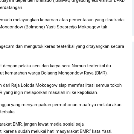
 Budaya Independen Manado (ISBIMA) di gedung eks-kantor DPRD
berdatangan.
pemuda melayangkan kecaman atas pementasan yang disutradai
ng Mongondow (Bolmong) Yasti Soepredjo Mokoagow tak
ngecam dan mengutuk keras teaterikal yang ditayangkan secara
.
dengan pelaku seni dan karya seni. Namun teaterikal itu
ulut kemarahan warga Bolaang Mongondow Raya (BMR).
an dari Raja Loloda Mokoagow siap memfasilitasi semua tokoh
yang ingin melaporkan masalah ini ke kepolisian.
alanggai yang menyampaikan permohonan maafnya melalui akun
terbuka.
akat BMR, jangan lewat media sosial saja.
 karena sudah melukai hati masyarakat BMR,” kata Yasti.