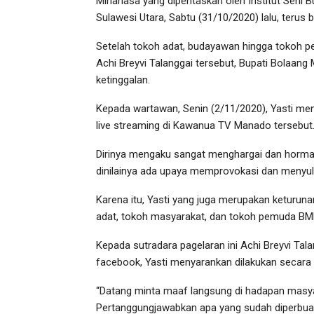
Minahasa yang dipentaskan oleh Institut Seni
Sulawesi Utara, Sabtu (31/10/2020) lalu, terus 
Setelah tokoh adat, budayawan hingga tokoh 
Achi Breyvi Talanggai tersebut, Bupati Bolaa
ketinggalan.
Kepada wartawan, Senin (2/11/2020), Yasti me
live streaming di Kawanua TV Manado tersebut
Dirinya mengaku sangat menghargai dan hormat 
dinilainya ada upaya memprovokasi dan meny
Karena itu, Yasti yang juga merupakan keturun
adat, tokoh masyarakat, dan tokoh pemuda BMR 
Kepada sutradara pagelaran ini Achi Breyvi T
facebook, Yasti menyarankan dilakukan secara 
“Datang minta maaf langsung di hadapan masyar
Pertanggungjawabkan apa yang sudah diperbuat,