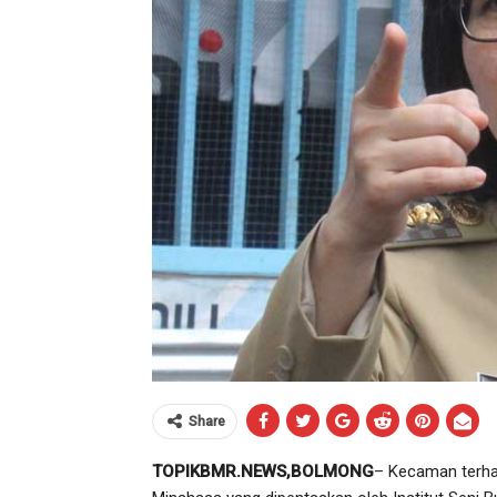
Share
TOPIKBMR.NEWS,BOLMONG
– Kecaman terha