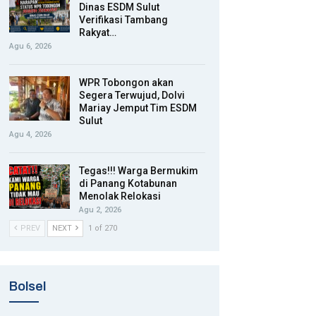
Dinas ESDM Sulut
Verifikasi Tambang
Rakyat…
Agu 6, 2026
WPR Tobongon akan
Segera Terwujud, Dolvi
Mariay Jemput Tim ESDM
Sulut
Agu 4, 2026
Tegas!!! Warga Bermukim
di Panang Kotabunan
Menolak Relokasi
Agu 2, 2026
PREV
NEXT
1 of 270
Bolsel