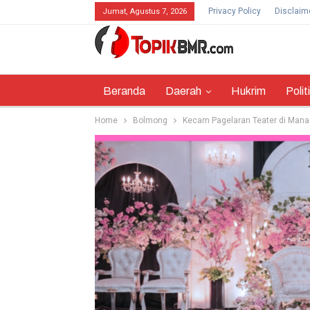
Privacy Policy
Disclaim
Jumat, Agustus 7, 2026
Beranda
Daerah
Hukrim
Polit
Home
Bolmong
Kecam Pagelaran Teater di Manado