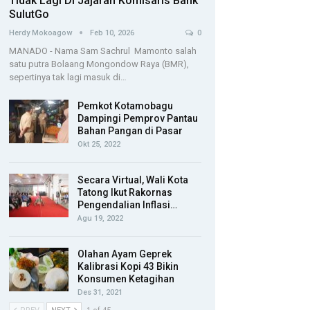
Tidak Lagi Di Jajaran Komisaris Bank
SulutGo
Herdy Mokoagow
Feb 10, 2026
0
MANADO - Nama Sam Sachrul Mamonto salah
satu putra Bolaang Mongondow Raya (BMR),
sepertinya tak lagi masuk di…
Pemkot Kotamobagu
Dampingi Pemprov Pantau
Bahan Pangan di Pasar
Okt 25, 2022
Secara Virtual, Wali Kota
Tatong Ikut Rakornas
Pengendalian Inflasi…
Agu 19, 2022
Olahan Ayam Geprek
Kalibrasi Kopi 43 Bikin
Konsumen Ketagihan
Des 31, 2021