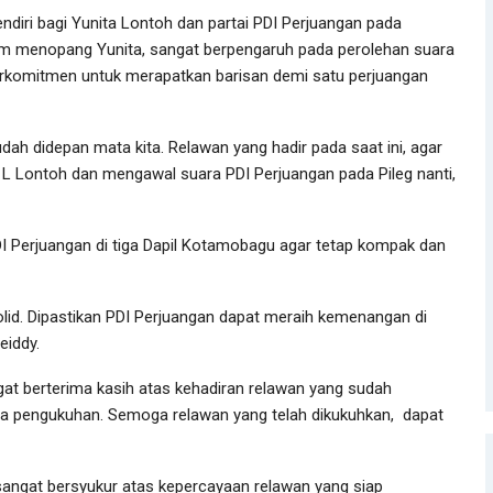
diri bagi Yunita Lontoh dan partai PDI Perjuangan pada
m menopang Yunita, sangat berpengaruh pada perolehan suara
 berkomitmen untuk merapatkan barisan demi satu perjuangan
dah didepan mata kita. Relawan yang hadir pada saat ini, agar
a L Lontoh dan mengawal suara PDI Perjuangan pada Pileg nanti,
PDI Perjuangan di tiga Dapil Kotamobagu agar tetap kompak dan
solid. Dipastikan PDI Perjuangan dapat meraih kemenangan di
eiddy.
at berterima kasih atas kehadiran relawan yang sudah
ada pengukuhan. Semoga relawan yang telah dikukuhkan, dapat
 sangat bersyukur atas kepercayaan relawan yang siap