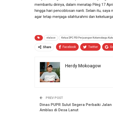
membantu dirinya, dalam menatap Pileg 17 April
hingga hari pencoblosan nanti. Selain itu, say
agar tetap menjaga silahturahmi dan kekeluarga
etalase
Ketua DPC PDI Perjuangan Kotamobagu Kuk
Facebook
Twitter
G
Share
Herdy Mokoagow
PREV POST
Dinas PUPR Sulut Segera Perbaiki Jalan
Amblas di Desa Lanut