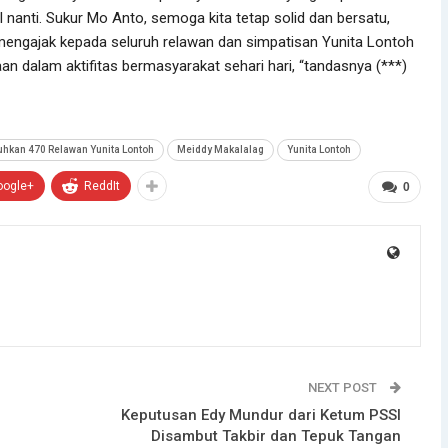
 nanti. Sukur Mo Anto, semoga kita tetap solid dan bersatu,
a mengajak kepada seluruh relawan dan simpatisan Yunita Lontoh
an dalam aktifitas bermasyarakat sehari hari, “tandasnya (***)
uhkan 470 Relawan Yunita Lontoh
Meiddy Makalalag
Yunita Lontoh
oogle+
ReddIt
0
NEXT POST
Keputusan Edy Mundur dari Ketum PSSI
Disambut Takbir dan Tepuk Tangan