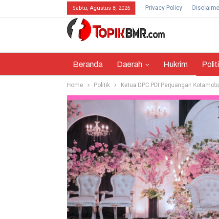
Privacy Policy
Disclaime
Sabtu, Agustus 8, 2026
Beranda
Daerah
Hukrim
Polit
Home
Politik
Ketua DPC PDI Perjuangan Kotamob