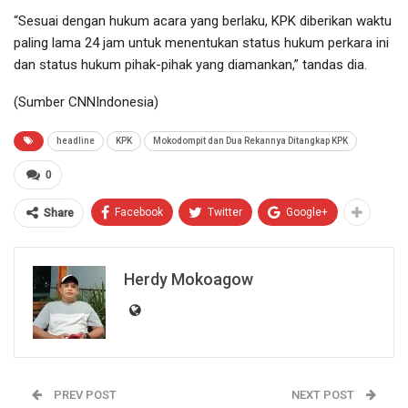
“Sesuai dengan hukum acara yang berlaku, KPK diberikan waktu
paling lama 24 jam untuk menentukan status hukum perkara ini
dan status hukum pihak-pihak yang diamankan,” tandas dia.
(Sumber CNNIndonesia)
headline
KPK
Mokodompit dan Dua Rekannya Ditangkap KPK
0
Facebook
Twitter
Google+
Share
Herdy Mokoagow
PREV POST
NEXT POST