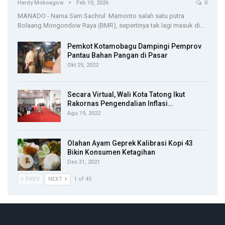
Herdy Mokoagow
Feb 10, 2026
0
MANADO - Nama Sam Sachrul Mamonto salah satu putra
Bolaang Mongondow Raya (BMR), sepertinya tak lagi masuk di…
Pemkot Kotamobagu Dampingi Pemprov
Pantau Bahan Pangan di Pasar
Okt 25, 2022
Secara Virtual, Wali Kota Tatong Ikut
Rakornas Pengendalian Inflasi…
Agu 19, 2022
Olahan Ayam Geprek Kalibrasi Kopi 43
Bikin Konsumen Ketagihan
Des 31, 2021
PREV
NEXT
1 of 45