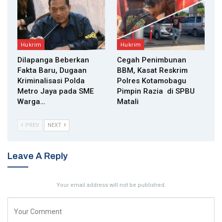
Hukrim
Hukrim
Dilapanga Beberkan
Cegah Penimbunan
Fakta Baru, Dugaan
BBM, Kasat Reskrim
Kriminalisasi Polda
Polres Kotamobagu
Metro Jaya pada SME
Pimpin Razia di SPBU
Warga…
Matali
PREV
NEXT
Leave A Reply
Your email address will not be published.