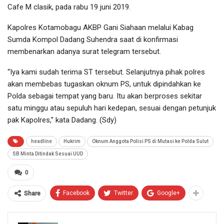
Cafe M clasik, pada rabu 19 juni 2019.
Kapolres Kotamobagu AKBP Gani Siahaan melalui Kabag
Sumda Kompol Dadang Suhendra saat di konfirmasi
membenarkan adanya surat telegram tersebut.
“Iya kami sudah terima ST tersebut. Selanjutnya pihak polres
akan membebas tugaskan oknum PS, untuk dipindahkan ke
Polda sebagai tempat yang baru. Itu akan berproses sekitar
satu minggu atau sepuluh hari kedepan, sesuai dengan petunjuk
pak Kapolres,” kata Dadang. (Sdy)
headline
Hukrim
Oknum Anggota Polisi PS di Mutasi ke Polda Sulut
SB Minta Ditindak Sesuai UUD
0
Facebook
Twitter
Google+
Share