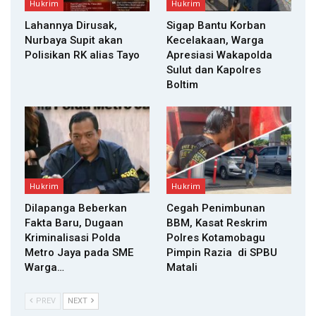
Hukrim
Hukrim
Lahannya Dirusak,
Sigap Bantu Korban
Nurbaya Supit akan
Kecelakaan, Warga
Polisikan RK alias Tayo
Apresiasi Wakapolda
Sulut dan Kapolres
Boltim
Hukrim
Hukrim
Dilapanga Beberkan
Cegah Penimbunan
Fakta Baru, Dugaan
BBM, Kasat Reskrim
Kriminalisasi Polda
Polres Kotamobagu
Metro Jaya pada SME
Pimpin Razia di SPBU
Warga…
Matali
PREV
NEXT