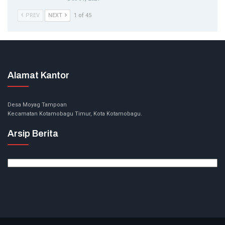
PREV
NEXT
1 of 45
Alamat Kantor
Desa Moyag Tampoan
Kecamatan Kotamobagu Timur, Kota Kotamobagu.
Arsip Berita
Arsip
Berita