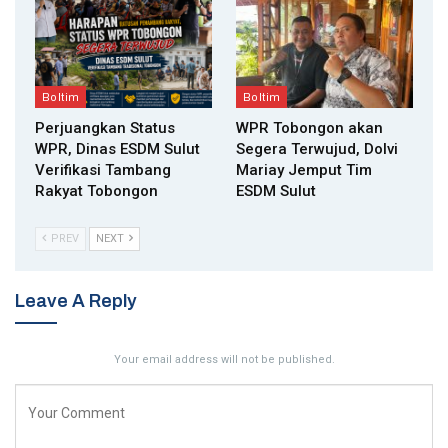
Boltim
Boltim
Perjuangkan Status
WPR Tobongon akan
WPR, Dinas ESDM Sulut
Segera Terwujud, Dolvi
Verifikasi Tambang
Mariay Jemput Tim
Rakyat Tobongon
ESDM Sulut
PREV
NEXT
Leave A Reply
Your email address will not be published.