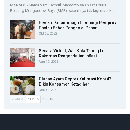
MANADO - Nama Sam Sachrul Mamonto salah satu putra
Bolaang Mongondow Raya (BMR), sepertinya tak lagi masuk di…
Pemkot Kotamobagu Dampingi Pemprov
Pantau Bahan Pangan di Pasar
Okt 25, 2022
Secara Virtual, Wali Kota Tatong Ikut
Rakornas Pengendalian Inflasi…
Agu 19, 2022
Olahan Ayam Geprek Kalibrasi Kopi 43
Bikin Konsumen Ketagihan
Des 31, 2021
PREV
NEXT
1 of 45