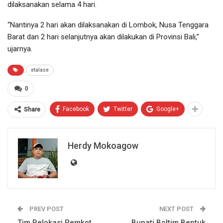
dilaksanakan selama 4 hari.
“Nantinya 2 hari akan dilaksanakan di Lombok, Nusa Tenggara
Barat dan 2 hari selanjutnya akan dilakukan di Provinsi Bali,”
ujarnya.
etalase
0
Facebook
Twitter
Google+
Share
Herdy Mokoagow
PREV POST
NEXT POST
Tim Relokasi Pemkot
Bupati Boltim Bentuk