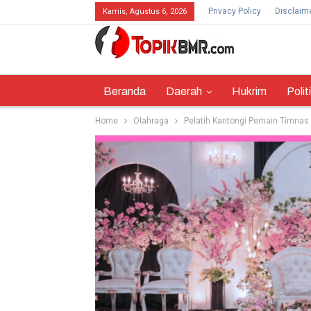
Privacy Policy
Disclaim
Kamis, Agustus 6, 2026
Beranda
Daerah
Hukrim
Polit
Home
Olahraga
Pelatih Kantongi Pemain Timnas U