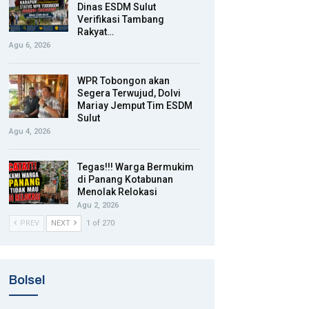
Dinas ESDM Sulut
Verifikasi Tambang
Rakyat…
Agu 6, 2026
WPR Tobongon akan
Segera Terwujud, Dolvi
Mariay Jemput Tim ESDM
Sulut
Agu 4, 2026
Tegas!!! Warga Bermukim
di Panang Kotabunan
Menolak Relokasi
Agu 2, 2026
PREV
NEXT
1 of 270
Bolsel