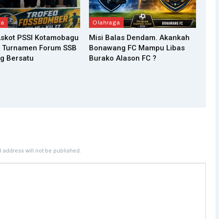
ga
Olahraga
Askot PSSI Kotamobagu
Misi Balas Dendam. Akankah
 Turnamen Forum SSB
Bonawang FC Mampu Libas
g Bersatu
Burako Alason FC ?
 address will not be published.