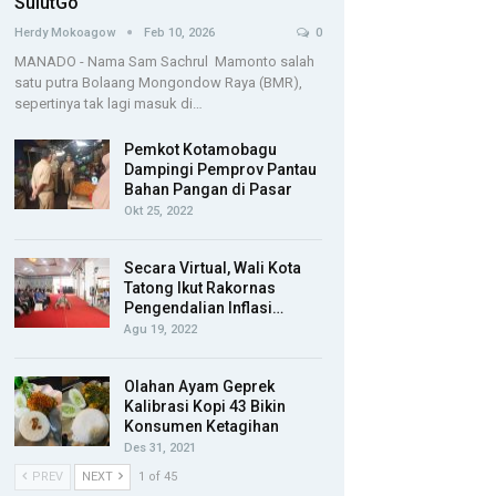
SulutGo
Herdy Mokoagow
Feb 10, 2026
0
MANADO - Nama Sam Sachrul Mamonto salah
satu putra Bolaang Mongondow Raya (BMR),
sepertinya tak lagi masuk di…
Pemkot Kotamobagu
Dampingi Pemprov Pantau
Bahan Pangan di Pasar
Okt 25, 2022
Secara Virtual, Wali Kota
Tatong Ikut Rakornas
Pengendalian Inflasi…
Agu 19, 2022
Olahan Ayam Geprek
Kalibrasi Kopi 43 Bikin
Konsumen Ketagihan
Des 31, 2021
PREV
NEXT
1 of 45