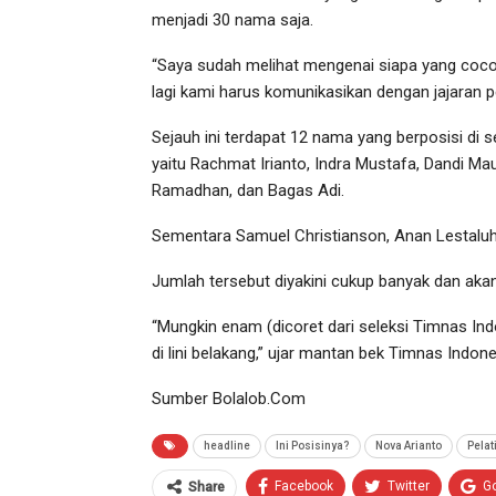
menjadi 30 nama saja.
“Saya sudah melihat mengenai siapa yang cocok
lagi kami harus komunikasikan dengan jajaran pel
Sejauh ini terdapat 12 nama yang berposisi di 
yaitu Rachmat Irianto, Indra Mustafa, Dandi Mau
Ramadhan, dan Bagas Adi.
Sementara Samuel Christianson, Anan Lestaluh
Jumlah tersebut diyakini cukup banyak dan akan
“Mungkin enam (dicoret dari seleksi Timnas In
di lini belakang,” ujar mantan bek Timnas Indone
Sumber Bolalob.Com
headline
Ini Posisinya?
Nova Arianto
Pelat
Facebook
Twitter
G
Share