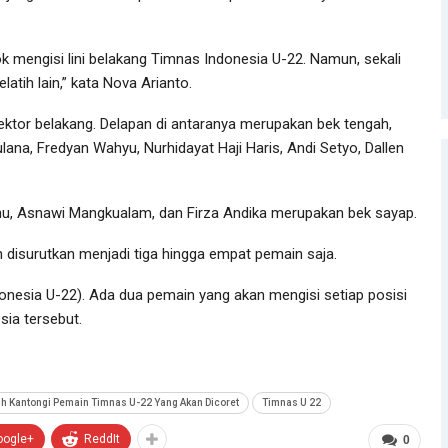
 mengisi lini belakang Timnas Indonesia U-22. Namun, sekali
atih lain,” kata Nova Arianto.
sektor belakang. Delapan di antaranya merupakan bek tengah,
lana, Fredyan Wahyu, Nurhidayat Haji Haris, Andi Setyo, Dallen
u, Asnawi Mangkualam, dan Firza Andika merupakan bek sayap.
 disurutkan menjadi tiga hingga empat pemain saja.
donesia U-22). Ada dua pemain yang akan mengisi setiap posisi
sia tersebut.
ih Kantongi Pemain Timnas U-22 Yang Akan Dicoret
Timnas U 22
oogle+
ReddIt
0