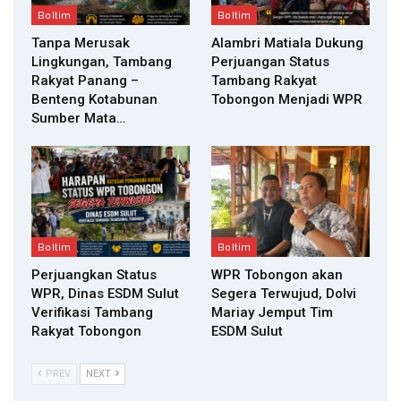
Boltim
Boltim
Tanpa Merusak
Alambri Matiala Dukung
Lingkungan, Tambang
Perjuangan Status
Rakyat Panang –
Tambang Rakyat
Benteng Kotabunan
Tobongon Menjadi WPR
Sumber Mata…
Boltim
Boltim
Perjuangkan Status
WPR Tobongon akan
WPR, Dinas ESDM Sulut
Segera Terwujud, Dolvi
Verifikasi Tambang
Mariay Jemput Tim
Rakyat Tobongon
ESDM Sulut
PREV
NEXT