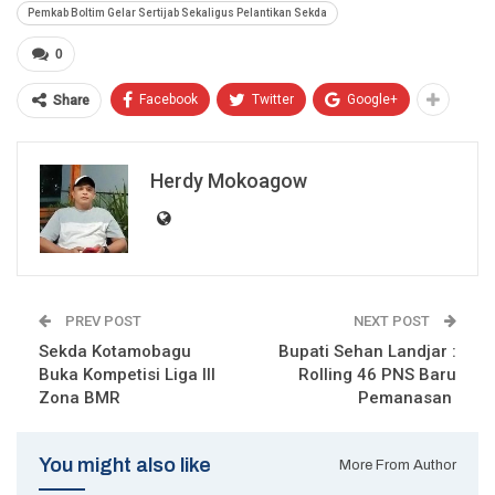
Pemkab Boltim Gelar Sertijab Sekaligus Pelantikan Sekda
0
Facebook
Twitter
Google+
Share
Herdy Mokoagow
PREV POST
NEXT POST
Sekda Kotamobagu
Bupati Sehan Landjar :
Buka Kompetisi Liga III
Rolling 46 PNS Baru
Zona BMR
Pemanasan
You might also like
More From Author