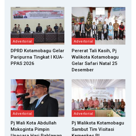
Advertorial
Advertorial
DPRD Kotamobagu Gelar
Pererat Tali Kasih, Pj
Paripurna Tingkat I KUA-
Walikota Kotamobagu
PPAS 2026
Gelar Safari Natal 25
Desember
Advertorial
Advertorial
Pj Wali Kota Abdullah
Pj Walikota Kotamobagu
Mokoginta Pimpin
Sambut Tim Visitasi
Upacara Hari Pahlawan
Kemenkes RI