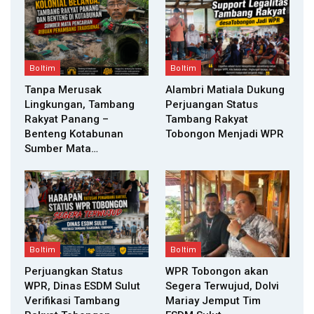
Boltim
Boltim
Tanpa Merusak
Alambri Matiala Dukung
Lingkungan, Tambang
Perjuangan Status
Rakyat Panang –
Tambang Rakyat
Benteng Kotabunan
Tobongon Menjadi WPR
Sumber Mata…
Boltim
Boltim
Perjuangkan Status
WPR Tobongon akan
WPR, Dinas ESDM Sulut
Segera Terwujud, Dolvi
Verifikasi Tambang
Mariay Jemput Tim