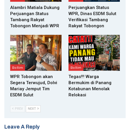
Alambri Matiala Dukung
Perjuangkan Status
Perjuangan Status
WPR, Dinas ESDM Sulut
Tambang Rakyat
Verifikasi Tambang
Tobongon Menjadi WPR
Rakyat Tobongon
Boltim
Boltim
WPR Tobongon akan
Tegas!!! Warga
Segera Terwujud, Dolvi
Bermukim di Panang
Mariay Jemput Tim
Kotabunan Menolak
ESDM Sulut
Relokasi
PREV
NEXT
Leave A Reply