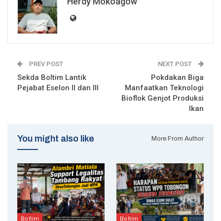
Herdy Mokoagow
PREV POST
NEXT POST
Sekda Boltim Lantik
Pokdakan Biga
Pejabat Eselon II dan III
Manfaatkan Teknologi
Bioflok Genjot Produksi
Ikan
You might also like
More From Author
Boltim
Boltim