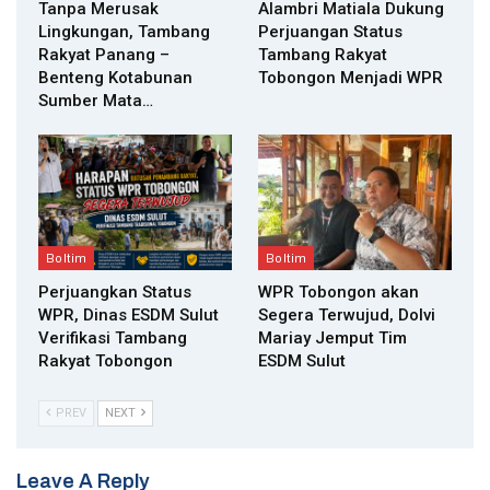
Tanpa Merusak
Alambri Matiala Dukung
Lingkungan, Tambang
Perjuangan Status
Rakyat Panang –
Tambang Rakyat
Benteng Kotabunan
Tobongon Menjadi WPR
Sumber Mata…
Boltim
Boltim
Perjuangkan Status
WPR Tobongon akan
WPR, Dinas ESDM Sulut
Segera Terwujud, Dolvi
Verifikasi Tambang
Mariay Jemput Tim
Rakyat Tobongon
ESDM Sulut
PREV
NEXT
Leave A Reply