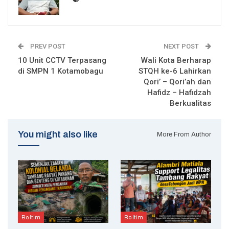
PREV POST
NEXT POST
10 Unit CCTV Terpasang
Wali Kota Berharap
di SMPN 1 Kotamobagu
STQH ke-6 Lahirkan
Qori’ – Qori’ah dan
Hafidz – Hafidzah
Berkualitas
You might also like
More From Author
Boltim
Boltim