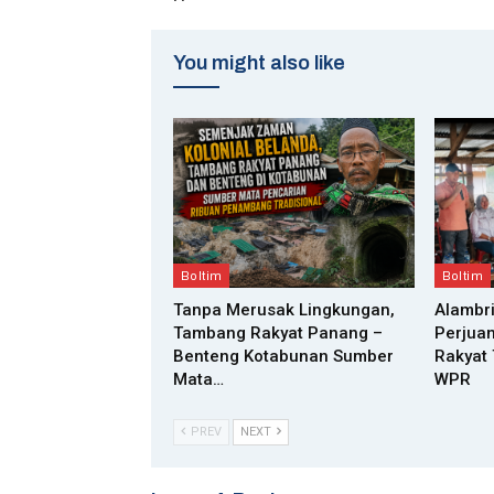
You might also like
Boltim
Boltim
Tanpa Merusak Lingkungan,
Alambri
Tambang Rakyat Panang –
Perjua
Benteng Kotabunan Sumber
Rakyat
Mata…
WPR
PREV
NEXT