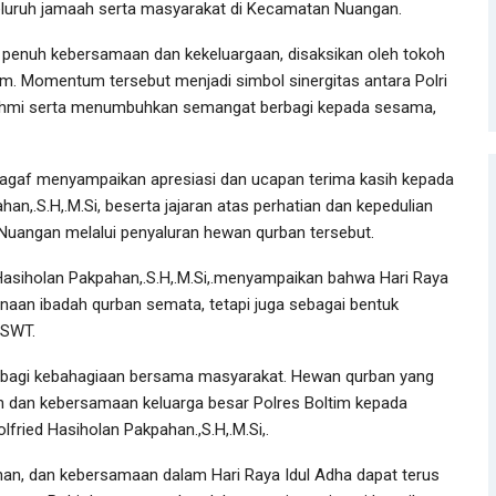
seluruh jamaah serta masyarakat di Kecamatan Nuangan.
penuh kebersamaan dan kekeluargaan, disaksikan oleh tokoh
im. Momentum tersebut menjadi simbol sinergitas antara Polri
rahmi serta menumbuhkan semangat berbagi kepada sesama,
gaf menyampaikan apresiasi dan ucapan terima kasih kepada
an,.S.H,.M.Si, beserta jajaran atas perhatian dan kepedulian
uangan melalui penyaluran hewan qurban tersebut.
Hasiholan Pakpahan,.S.H,.M.Si,.menyampaikan bahwa Hari Raya
aan ibadah qurban semata, tetapi juga sebagai bentuk
 SWT.
berbagi kebahagiaan bersama masyarakat. Hewan qurban yang
an dan kebersamaan keluarga besar Polres Boltim kepada
ried Hasiholan Pakpahan.,S.H,.M.Si,.
banan, dan kebersamaan dalam Hari Raya Idul Adha dapat terus