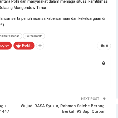
ntara Polri dan masyarakat dalam menjaga situasi kamtibmas
 Bolaang Mongondow Timur.
 lancar serta penuh nuansa kebersamaan dan kekeluargaan di
**)
iholan Pakpahan
Polres Boltim
oogle+
ReddIt
0
NEXT POST
agu
Wujud RASA Syukur, Rahman Salehe Berbagi
 1447
Berkah 93 Sapi Qurban