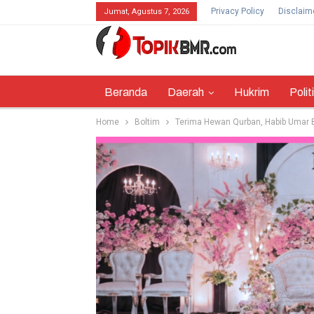
Privacy Policy
Disclaim
Jumat, Agustus 7, 2026
Beranda
Daerah
Hukrim
Polit
Home
Boltim
Terima Hewan Qurban, Habib Umar B