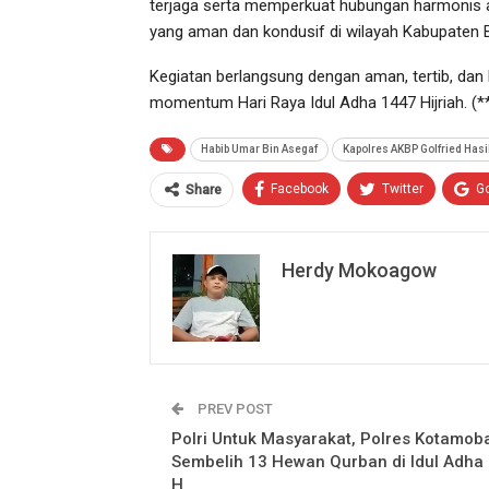
terjaga serta memperkuat hubungan harmonis a
yang aman dan kondusif di wilayah Kabupaten
Kegiatan berlangsung dengan aman, tertib, dan
momentum Hari Raya Idul Adha 1447 Hijriah. (*
Habib Umar Bin Asegaf
Kapolres AKBP Golfried Has
Facebook
Twitter
G
Share
Herdy Mokoagow
PREV POST
Polri Untuk Masyarakat, Polres Kotamob
Sembelih 13 Hewan Qurban di Idul Adha
H