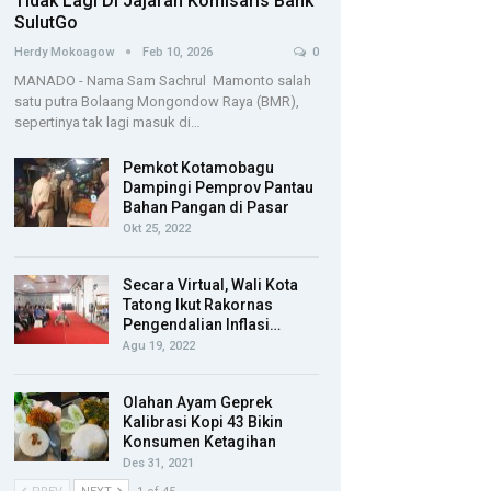
Tidak Lagi Di Jajaran Komisaris Bank
SulutGo
Herdy Mokoagow
Feb 10, 2026
0
MANADO - Nama Sam Sachrul Mamonto salah
satu putra Bolaang Mongondow Raya (BMR),
sepertinya tak lagi masuk di…
Pemkot Kotamobagu
Dampingi Pemprov Pantau
Bahan Pangan di Pasar
Okt 25, 2022
Secara Virtual, Wali Kota
Tatong Ikut Rakornas
Pengendalian Inflasi…
Agu 19, 2022
Olahan Ayam Geprek
Kalibrasi Kopi 43 Bikin
Konsumen Ketagihan
Des 31, 2021