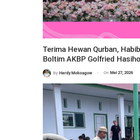
Terima Hewan Qurban, Habib
Boltim AKBP Golfried Hasih
On
Mei 27, 2026
By
Herdy Mokoagow