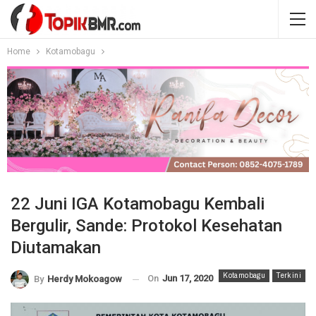
Home
Kotamobagu
22 Juni IGA Kotamobagu Kembali
Bergulir, Sande: Protokol Kesehatan
Diutamakan
Kotamobagu
Terkini
On
Jun 17, 2020
By
Herdy Mokoagow