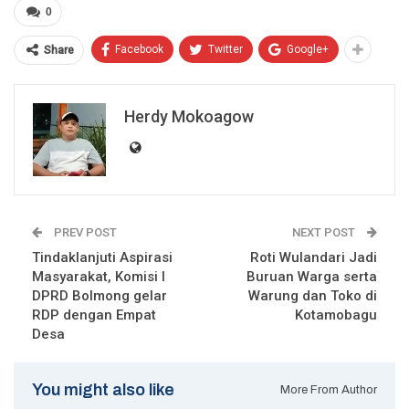
0
Facebook
Twitter
Google+
Share
Herdy Mokoagow
PREV POST
NEXT POST
Tindaklanjuti Aspirasi
Roti Wulandari Jadi
Masyarakat, Komisi I
Buruan Warga serta
DPRD Bolmong gelar
Warung dan Toko di
RDP dengan Empat
Kotamobagu
Desa
You might also like
More From Author