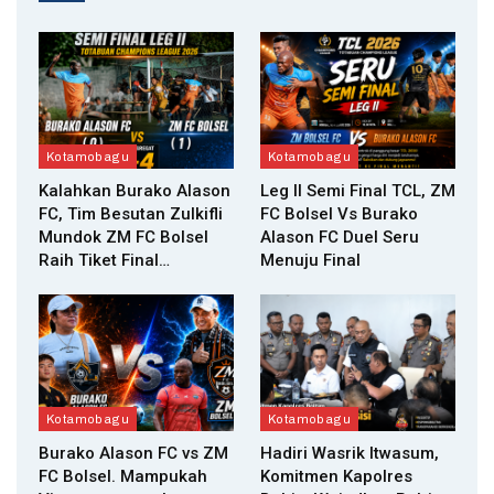
Kotamobagu
Kotamobagu
Kalahkan Burako Alason
Leg II Semi Final TCL, ZM
FC, Tim Besutan Zulkifli
FC Bolsel Vs Burako
Mundok ZM FC Bolsel
Alason FC Duel Seru
Raih Tiket Final…
Menuju Final
Kotamobagu
Kotamobagu
Burako Alason FC vs ZM
Hadiri Wasrik Itwasum,
FC Bolsel. Mampukah
Komitmen Kapolres