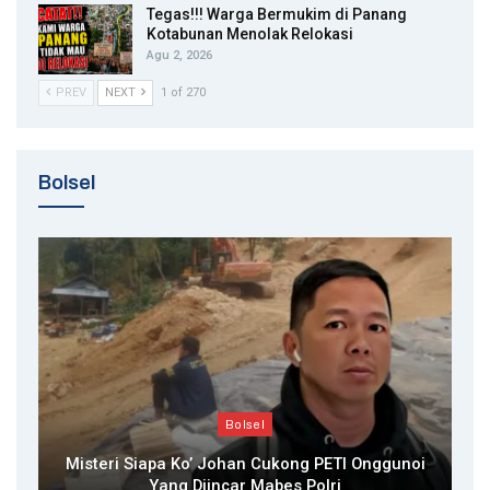
Tegas!!! Warga Bermukim di Panang
Kotabunan Menolak Relokasi
Agu 2, 2026
PREV
NEXT
1 of 270
Bolsel
Bolsel
Misteri Siapa Ko’ Johan Cukong PETI Onggunoi
Yang Diincar Mabes Polri