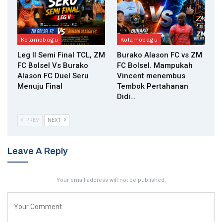
Kotamobagu
Kotamobagu
Leg II Semi Final TCL, ZM
Burako Alason FC vs ZM
FC Bolsel Vs Burako
FC Bolsel. Mampukah
Alason FC Duel Seru
Vincent menembus
Menuju Final
Tembok Pertahanan
Didi…
PREV
NEXT
Leave A Reply
Your email address will not be published.