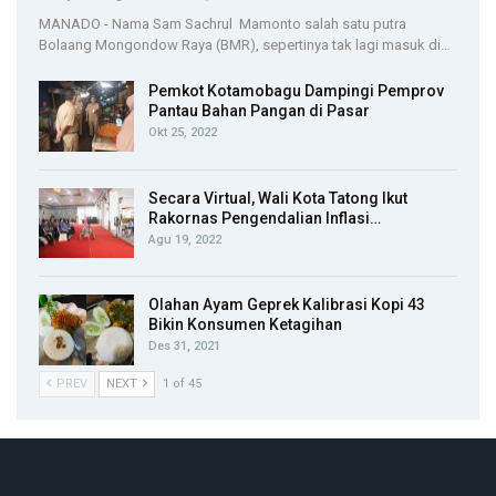
MANADO - Nama Sam Sachrul Mamonto salah satu putra
Bolaang Mongondow Raya (BMR), sepertinya tak lagi masuk di…
Pemkot Kotamobagu Dampingi Pemprov
Pantau Bahan Pangan di Pasar
Okt 25, 2022
Secara Virtual, Wali Kota Tatong Ikut
Rakornas Pengendalian Inflasi…
Agu 19, 2022
Olahan Ayam Geprek Kalibrasi Kopi 43
Bikin Konsumen Ketagihan
Des 31, 2021
PREV
NEXT
1 of 45