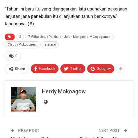
“Tahun ini baru itu yang dianggarkan, kita usahakan pekerjaan
lanjutan jana panebulan itu dilanjutkan tahun berikutnya,”
tandasnya. (#)
2
7 Miliar Untuk Pelebaran Jalan Mongkonai – Gogagoman
Claudy Mokodongan
etalase
0
Facebook
Twitter
Google+
Share
Herdy Mokoagow
PREV POST
NEXT POST