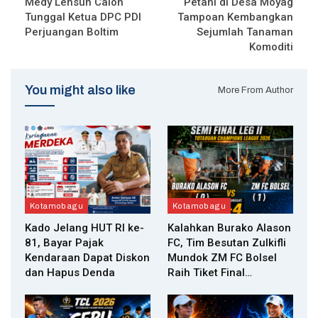
Medy Lensun Calon
Petani di Desa Moyag
Tunggal Ketua DPC PDI
Tampoan Kembangkan
Perjuangan Boltim
Sejumlah Tanaman
Komoditi
You might also like
More From Author
Kotamobagu
Kotamobagu
Kado Jelang HUT RI ke-
Kalahkan Burako Alason
81, Bayar Pajak
FC, Tim Besutan Zulkifli
Kendaraan Dapat Diskon
Mundok ZM FC Bolsel
dan Hapus Denda
Raih Tiket Final…