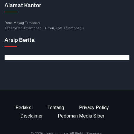
Alamat Kantor
Desa Moyag Tampoan
Kecamatan Kotamobagu Timur, Kota Kotamobagu.
Arsip Berita
Arsip
Berita
Redaksi
Tentang
Privacy Policy
Disclaimer
Pedoman Media Siber
© 2026 - topikbmr.com. All Rights Reserved.