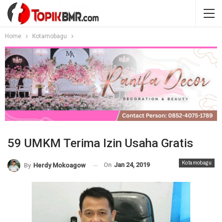
Home
Kotamobagu
59 UMKM Terima Izin Usaha Gratis
Kotamobagu
On
Jan 24, 2019
By
Herdy Mokoagow