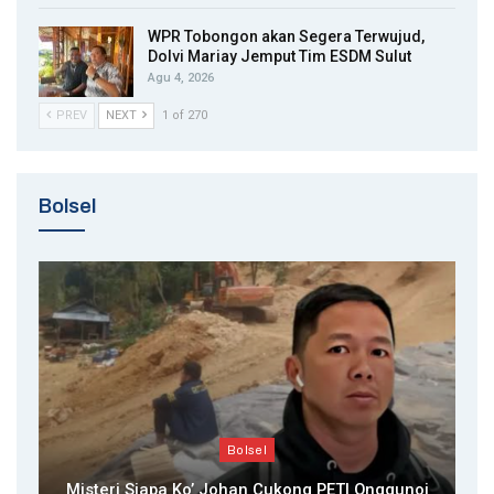
WPR Tobongon akan Segera Terwujud,
Dolvi Mariay Jemput Tim ESDM Sulut
Agu 4, 2026
PREV
NEXT
1 of 270
Bolsel
Bolsel
Misteri Siapa Ko’ Johan Cukong PETI Onggunoi