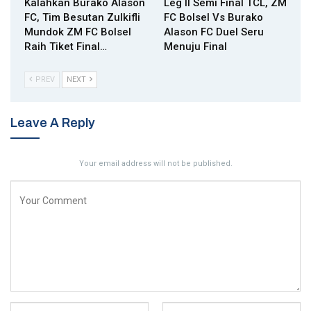
Kalahkan Burako Alason
Leg II Semi Final TCL, ZM
FC, Tim Besutan Zulkifli
FC Bolsel Vs Burako
Mundok ZM FC Bolsel
Alason FC Duel Seru
Raih Tiket Final…
Menuju Final
PREV
NEXT
Leave A Reply
Your email address will not be published.