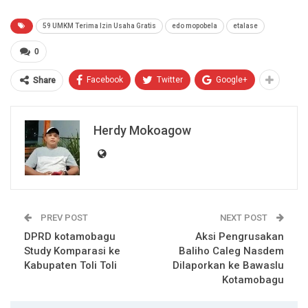
59 UMKM Terima Izin Usaha Gratis
edo mopobela
etalase
0
Facebook
Twitter
Google+
Share
Herdy Mokoagow
PREV POST
NEXT POST
DPRD kotamobagu
Aksi Pengrusakan
Study Komparasi ke
Baliho Caleg Nasdem
Kabupaten Toli Toli
Dilaporkan ke Bawaslu
Kotamobagu