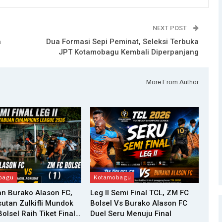
NEXT POST
a
Dua Formasi Sepi Peminat, Seleksi Terbuka
JPT Kotamobagu Kembali Diperpanjang
More From Author
bagu
Kotamobagu
n Burako Alason FC,
Leg II Semi Final TCL, ZM FC
utan Zulkifli Mundok
Bolsel Vs Burako Alason FC
olsel Raih Tiket Final…
Duel Seru Menuju Final