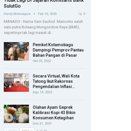
Tidak Lagi Di Jajaran Komisaris Bank
SulutGo
Herdy Mokoagow
Feb 10, 2026
0
MANADO - Nama Sam Sachrul Mamonto salah
satu putra Bolaang Mongondow Raya (BMR),
sepertinya tak lagi masuk di…
Pemkot Kotamobagu
Dampingi Pemprov Pantau
Bahan Pangan di Pasar
Okt 25, 2022
Secara Virtual, Wali Kota
Tatong Ikut Rakornas
Pengendalian Inflasi…
Agu 19, 2022
Olahan Ayam Geprek
Kalibrasi Kopi 43 Bikin
Konsumen Ketagihan
Des 31, 2021