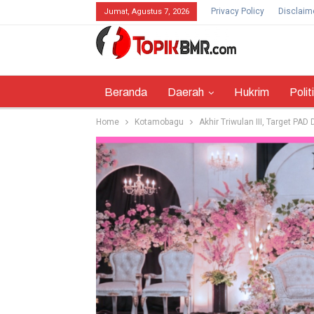
Privacy Policy
Disclaim
Jumat, Agustus 7, 2026
Beranda
Daerah
Hukrim
Polit
Home
Kotamobagu
Akhir Triwulan III, Target PA