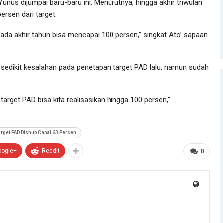
Yunus dijumpai baru-baru ini. Menurutnya, hingga akhir triwulan
ersen dari target.
r pada akhir tahun bisa mencapai 100 persen,” singkat Ato’ sapaan
 sedikit kesalahan pada penetapan target PAD lalu, namun sudah
target PAD bisa kita realisasikan hingga 100 persen,”
arget PAD Dishub Capai 63 Persen
oogle+
ReddIt
0