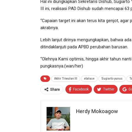
Hal ini diungkapkan Sekretaris Dishub, Sugiarto 
III ini, realisasi PAD Dishub sudah mencapai 63 p
“Capaian target ini akan terus kita genjot, aga
akrabnya.
Lebih lanjut dirinya mengungkapkan, bahwa ada
ditindaklanjuti pada APBD perubahan barusan.
“Olehnya Kami optimis, hingga akhir tahun nanti 
pungkasnya.(wan/her)
Akhir Triwulan III
etalase
Sugiarto yunus
T
Facebook
Twitter
G
Share
Herdy Mokoagow