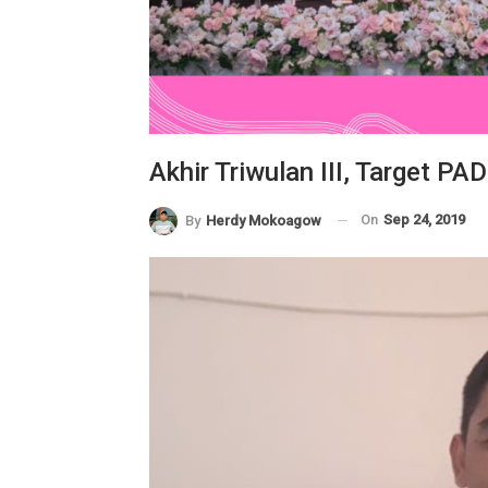
Akhir Triwulan III, Target P
On
Sep 24, 2019
By
Herdy Mokoagow