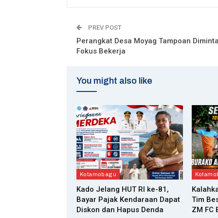
PREV POST
Perangkat Desa Moyag Tampoan Dimint
Fokus Bekerja
You might also like
Kotamobagu
Kotamo
Kado Jelang HUT RI ke-81,
Kalahka
Bayar Pajak Kendaraan Dapat
Tim Bes
Diskon dan Hapus Denda
ZM FC B