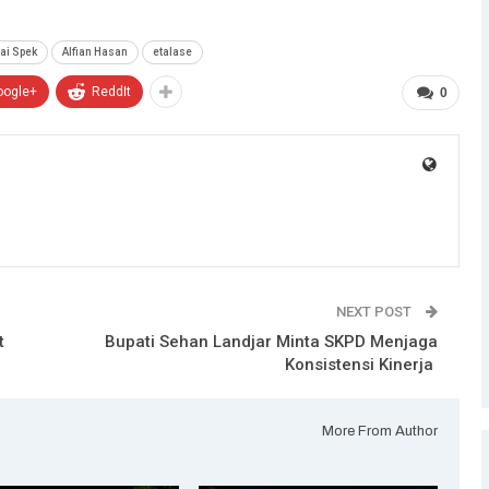
ai Spek
Alfian Hasan
etalase
oogle+
ReddIt
0
NEXT POST
t
Bupati Sehan Landjar Minta SKPD Menjaga
Konsistensi Kinerja
More From Author