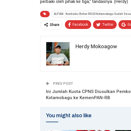
perbaiki oleh pihak ke tiga,” tandasnya. (Herdy)
ALFIAN : Kontruksi Beton RSUD Kotamobagu Sudah Sesu
Facebook
Twitter
G
Share
Herdy Mokoagow
PREV POST
Ini Jumlah Kuota CPNS Diusulkan Pemko
Kotamobagu ke KemenPAN-RB
You might also like