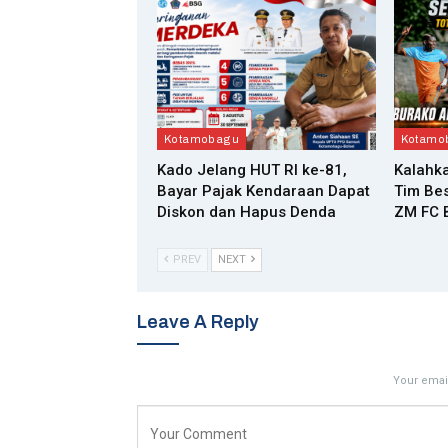
Kotamobagu
Kotamo
Kado Jelang HUT RI ke-81,
Kalahka
Bayar Pajak Kendaraan Dapat
Tim Bes
Diskon dan Hapus Denda
ZM FC B
PREV
NEXT
Leave A Reply
Your email