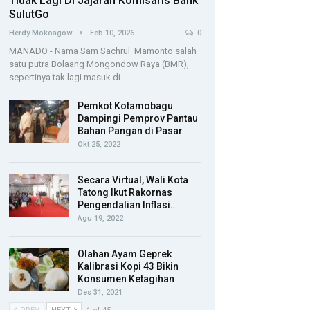
Tidak Lagi Di Jajaran Komisaris Bank
SulutGo
Herdy Mokoagow
Feb 10, 2026
0
MANADO - Nama Sam Sachrul Mamonto salah
satu putra Bolaang Mongondow Raya (BMR),
sepertinya tak lagi masuk di…
Pemkot Kotamobagu
Dampingi Pemprov Pantau
Bahan Pangan di Pasar
Okt 25, 2022
Secara Virtual, Wali Kota
Tatong Ikut Rakornas
Pengendalian Inflasi…
Agu 19, 2022
Olahan Ayam Geprek
Kalibrasi Kopi 43 Bikin
Konsumen Ketagihan
Des 31, 2021