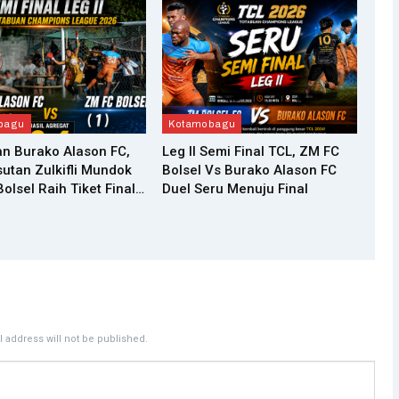
bagu
Kotamobagu
n Burako Alason FC,
Leg II Semi Final TCL, ZM FC
utan Zulkifli Mundok
Bolsel Vs Burako Alason FC
olsel Raih Tiket Final…
Duel Seru Menuju Final
 address will not be published.