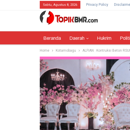
Privacy Policy
Disclaime
Sabtu, Agustus 8, 2026
Beranda
Daerah
Hukrim
Polit
Home
Kotamobagu
ALFIAN : Kontruksi Beton RS