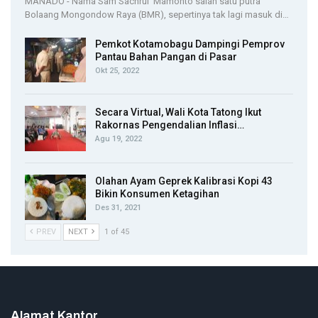
MANADO - Nama Sam Sachrul Mamonto salah satu putra
Bolaang Mongondow Raya (BMR), sepertinya tak lagi masuk di…
Pemkot Kotamobagu Dampingi Pemprov
Pantau Bahan Pangan di Pasar
Okt 25, 2022
Secara Virtual, Wali Kota Tatong Ikut
Rakornas Pengendalian Inflasi…
Agu 19, 2022
Olahan Ayam Geprek Kalibrasi Kopi 43
Bikin Konsumen Ketagihan
Des 31, 2021
PREV
NEXT
1 of 45
Alamat Kantor