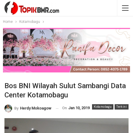
Home
Kotamobagu
Bos BNI Wilayah Sulut Sambangi Data
Center Kotamobagu
Kotamobagu
Terkini
On
Jan 10, 2019
By
Herdy Mokoagow