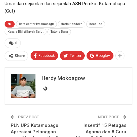
Umar dan sejumlah dan sejumlah ASN Pemkot Kotamobagu.
(Guf)
Data center kotamobagu
Haris Handoko
headline
Kepala BNI Wilayah Sulut
Tatong Bara
0
Facebook
Twitter
Google+
Share
Herdy Mokoagow
PREV POST
NEXT POST
PLN UP3 Kotamobagu
Insentif 15 Petugas
Apresiasi Pelanggan
Agama dan 8 Guru