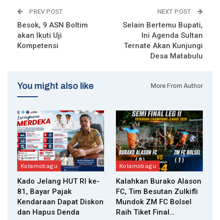
PREV POST
NEXT POST
Besok, 9 ASN Boltim
Selain Bertemu Bupati,
akan Ikuti Uji
Ini Agenda Sultan
Kompetensi
Ternate Akan Kunjungi
Desa Matabulu
You might also like
More From Author
Kotamobagu
Kotamobagu
Kado Jelang HUT RI ke-
Kalahkan Burako Alason
81, Bayar Pajak
FC, Tim Besutan Zulkifli
Kendaraan Dapat Diskon
Mundok ZM FC Bolsel
dan Hapus Denda
Raih Tiket Final…