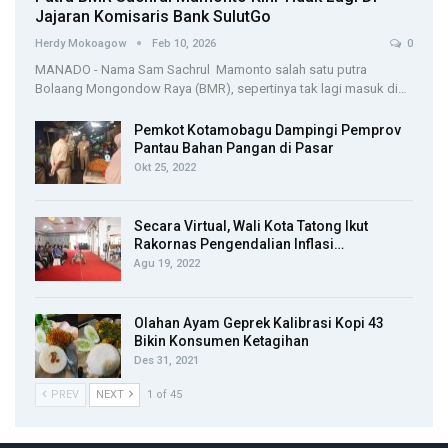
Jajaran Komisaris Bank SulutGo
Herdy Mokoagow
Feb 10, 2026
0
MANADO - Nama Sam Sachrul Mamonto salah satu putra
Bolaang Mongondow Raya (BMR), sepertinya tak lagi masuk di…
Pemkot Kotamobagu Dampingi Pemprov
Pantau Bahan Pangan di Pasar
Okt 25, 2022
Secara Virtual, Wali Kota Tatong Ikut
Rakornas Pengendalian Inflasi…
Agu 19, 2022
Olahan Ayam Geprek Kalibrasi Kopi 43
Bikin Konsumen Ketagihan
Des 31, 2021
PREV
NEXT
1 of 45