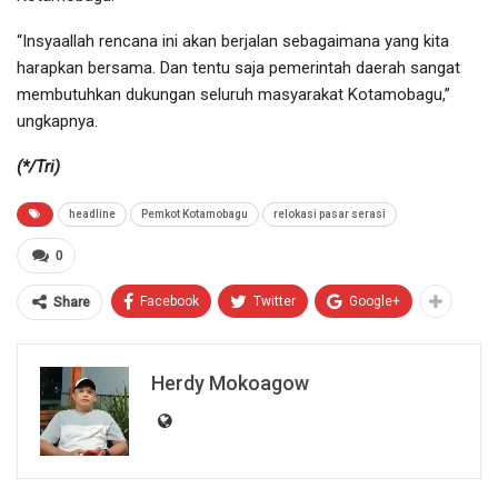
“Insyaallah rencana ini akan berjalan sebagaimana yang kita
harapkan bersama. Dan tentu saja pemerintah daerah sangat
membutuhkan dukungan seluruh masyarakat Kotamobagu,”
ungkapnya.
(*/Tri)
headline
Pemkot Kotamobagu
relokasi pasar serasi
0
Facebook
Twitter
Google+
Share
Herdy Mokoagow