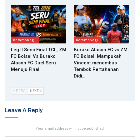
Kotamobagu
Kotamobagu
Leg II Semi Final TCL, ZM
Burako Alason FC vs ZM
FC Bolsel Vs Burako
FC Bolsel. Mampukah
Alason FC Duel Seru
Vincent menembus
Menuju Final
Tembok Pertahanan
Didi…
PREV
NEXT
Leave A Reply
Your email address will not be published.