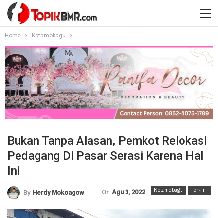
Home
Kotamobagu
Bukan Tanpa Alasan, Pemkot Relokasi
Pedagang Di Pasar Serasi Karena Hal
Ini
Kotamobagu
Terkini
On
Agu 3, 2022
By
Herdy Mokoagow