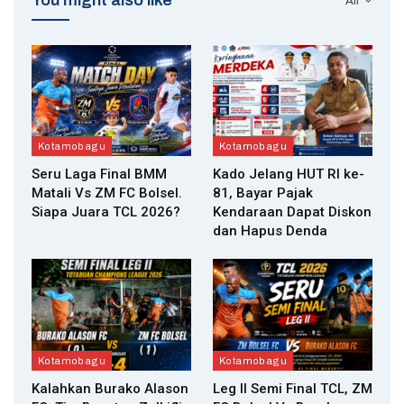
All
Kotamobagu
Kotamobagu
Seru Laga Final BMM
Kado Jelang HUT RI ke-
Matali Vs ZM FC Bolsel.
81, Bayar Pajak
Siapa Juara TCL 2026?
Kendaraan Dapat Diskon
dan Hapus Denda
Kotamobagu
Kotamobagu
Kalahkan Burako Alason
Leg II Semi Final TCL, ZM