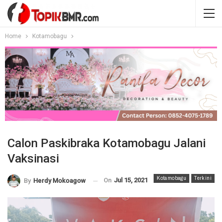
Home
Kotamobagu
Calon Paskibraka Kotamobagu Jalani
Vaksinasi
Kotamobagu
Terkini
On
Jul 15, 2021
By
Herdy Mokoagow