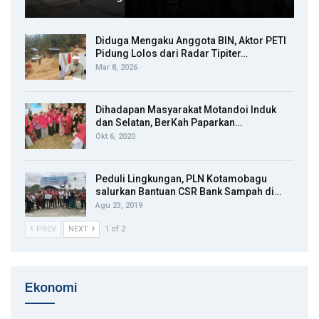
Diduga Mengaku Anggota BIN, Aktor PETI
Pidung Lolos dari Radar Tipiter…
Mar 8, 2026
Dihadapan Masyarakat Motandoi Induk
dan Selatan, BerKah Paparkan…
Okt 6, 2020
Peduli Lingkungan, PLN Kotamobagu
salurkan Bantuan CSR Bank Sampah di…
Agu 23, 2019
PREV
NEXT
1 of 2
Ekonomi