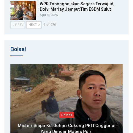
WPR Tobongon akan Segera Terwujud,
Dolvi Mariay Jemput Tim ESDM Sulut
Agu 4, 2026
PREV
NEXT
1 of 270
Bolsel
Bolsel
Misteri Siapa Ko’ Johan Cukong PETI Onggunoi
Yang Diincar Mabes Polri