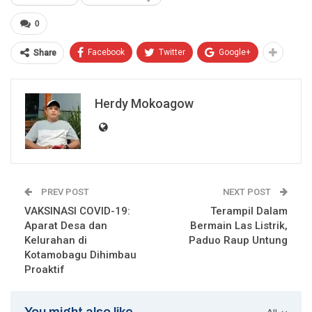
0
Facebook
Twitter
Google+
Share
Herdy Mokoagow
PREV POST
NEXT POST
VAKSINASI COVID-19:
Terampil Dalam
Aparat Desa dan
Bermain Las Listrik,
Kelurahan di
Paduo Raup Untung
Kotamobagu Dihimbau
Proaktif
You might also like