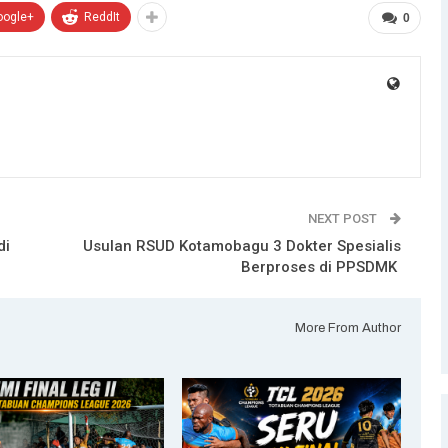
oogle+
ReddIt
0
NEXT POST
di
Usulan RSUD Kotamobagu 3 Dokter Spesialis
Berproses di PPSDMK
More From Author