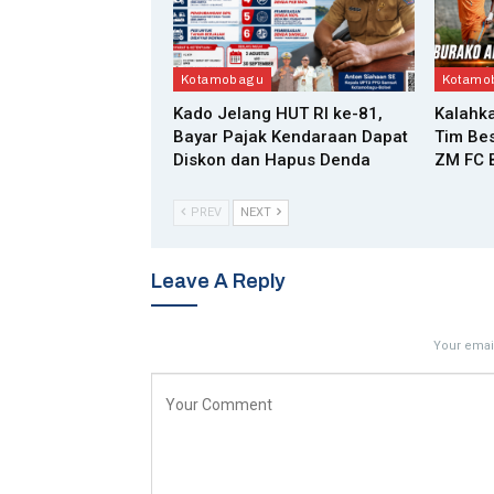
Kotamobagu
Kotamo
Kado Jelang HUT RI ke-81,
Kalahka
Bayar Pajak Kendaraan Dapat
Tim Bes
Diskon dan Hapus Denda
ZM FC B
PREV
NEXT
Leave A Reply
Your email