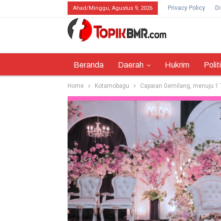
Privacy Policy
Di
Ahad/Minggu, Agustus 9, 2026
Beranda
Daerah
Hukrim
Polit
Home
Kotamobagu
Capaian Gemilang, menuju 1