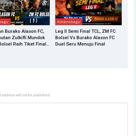
bagu
Kotamobagu
n Burako Alason FC,
Leg II Semi Final TCL, ZM FC
utan Zulkifli Mundok
Bolsel Vs Burako Alason FC
olsel Raih Tiket Final…
Duel Seru Menuju Final
 address will not be published.