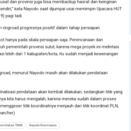
usat dan provinsi juga bisa membackup hasrat dan keinginan
 sendiri,” kata Nayodo saat dijumpai usai memimpin Upacara HUT
) pagi tadi.
ringroad progresnya positif dalam tahap persiapan.
ot hanya pada skala persiapan saja. Perencanaan dan
 pemerintah provinsi sulut, karena mega proyek ini melintasi
tasi lebih dari 1 kabupaten/kota, itu sudah menjadi kewenangan
r ringroad, menurut Nayodo masih akan dilakukan pendataan
finalisasi pendataan akan kembali dilakukan, sedangkan titik yang
inya kita harus mengalah, karena mereka sudah dalam proses
menggeser titik koordinatnya menjauh dari titik koordinat PLN,
wan/her)
merintahan TBNK
Nayodo Koerniawan