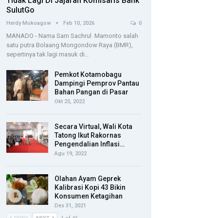
Tidak Lagi Di Jajaran Komisaris Bank
SulutGo
Herdy Mokoagow
Feb 10, 2026
0
MANADO - Nama Sam Sachrul Mamonto salah
satu putra Bolaang Mongondow Raya (BMR),
sepertinya tak lagi masuk di…
Pemkot Kotamobagu
Dampingi Pemprov Pantau
Bahan Pangan di Pasar
Okt 25, 2022
Secara Virtual, Wali Kota
Tatong Ikut Rakornas
Pengendalian Inflasi…
Agu 19, 2022
Olahan Ayam Geprek
Kalibrasi Kopi 43 Bikin
Konsumen Ketagihan
Des 31, 2021