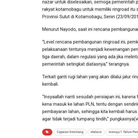
nazar untuk diselesaikan, semoga pemerintah p
rakyat kotamobagu untuk memiliki ringroad itu
Provinsi Sulut di Kotamobagu, Senin (23/09/2019
Menurut Nayodo, saat ini rencana pembangunan 
“Level rencana pembangunan ringroad ini, pemk
pelaksanaan tentunya menjadi kewenangan penuh
tiga daerah, dalam regulasi yang ada jika melin
pemerintah setingkat diatasnya,” terangnya.
Terkait ganti rugi lahan yang akan dilalui jalu
kembali.
“Insyaallah nanti sesudah persiapan ini, karena 
kena masuk ke lahan PLN, tentu dengan sendir
pembayaran lahan, sehingga kita kembali harus 
agar tidak terjadi tumpang tindih,” pungkasnya(
Capaian Gemilang
etalase
menuju 1 Tahun Pe