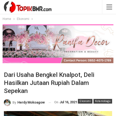
Home
Ekonomi
Dari Usaha Bengkel Knalpot, Deli
Hasilkan Jutaan Rupiah Dalam
Sepekan
Ekonomi
Kotamobagu
On
Jul 16, 2021
By
Herdy Mokoagow