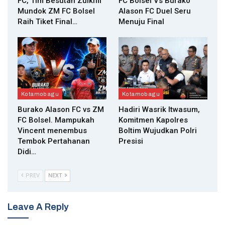
FC, Tim Besutan Zulkifli
FC Bolsel Vs Burako
Mundok ZM FC Bolsel
Alason FC Duel Seru
Raih Tiket Final…
Menuju Final
Kotamobagu
Kotamobagu
Burako Alason FC vs ZM
Hadiri Wasrik Itwasum,
FC Bolsel. Mampukah
Komitmen Kapolres
Vincent menembus
Boltim Wujudkan Polri
Tembok Pertahanan
Presisi
Didi…
PREV
NEXT
Leave A Reply