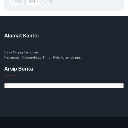
PREV
NEXT
1 of 45
Alamat Kantor
Desa Moyag Tampoan
Kecamatan Kotamobagu Timur, Kota Kotamobagu.
Arsip Berita
Arsip
Berita