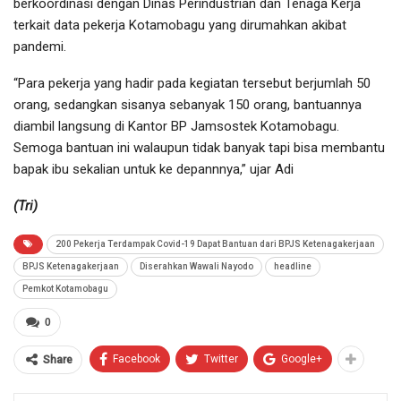
berkoordinasi dengan Dinas Perindustrian dan Tenaga Kerja
terkait data pekerja Kotamobagu yang dirumahkan akibat
pandemi.
“Para pekerja yang hadir pada kegiatan tersebut berjumlah 50
orang, sedangkan sisanya sebanyak 150 orang, bantuannya
diambil langsung di Kantor BP Jamsostek Kotamobagu.
Semoga bantuan ini walaupun tidak banyak tapi bisa membantu
bapak ibu sekalian untuk ke depannnya,” ujar Adi
(Tri)
200 Pekerja Terdampak Covid-19 Dapat Bantuan dari BPJS Ketenagakerjaan
BPJS Ketenagakerjaan
Diserahkan Wawali Nayodo
headline
Pemkot Kotamobagu
0
Facebook
Twitter
Google+
Share