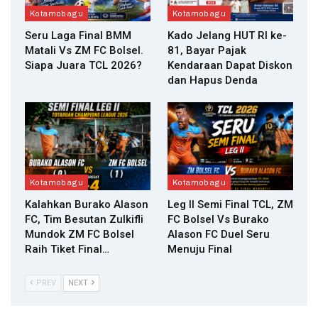
Kotamobagu
Kotamobagu
Seru Laga Final BMM
Kado Jelang HUT RI ke-
Matali Vs ZM FC Bolsel.
81, Bayar Pajak
Siapa Juara TCL 2026?
Kendaraan Dapat Diskon
dan Hapus Denda
Kotamobagu
Kotamobagu
Kalahkan Burako Alason
Leg II Semi Final TCL, ZM
FC, Tim Besutan Zulkifli
FC Bolsel Vs Burako
Mundok ZM FC Bolsel
Alason FC Duel Seru
Raih Tiket Final…
Menuju Final
PREV
NEXT