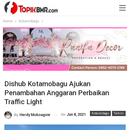
Home
Kotamobagu
Dishub Kotamobagu Ajukan
Penambahan Anggaran Perbaikan
Traffic Light
Kotamobagu
Terkini
On
Jun 8, 2021
By
Herdy Mokoagow