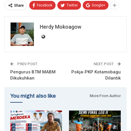
Facebook
Twitter
Google+
Share
Herdy Mokoagow
PREV POST
NEXT POST
Pengurus BTM MABM
Pokja-PKP Kotamobagu
Dikukuhkan
Dilantik
You might also like
More From Author