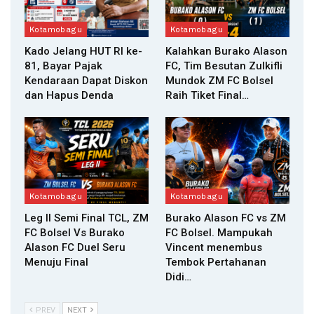
Kotamobagu
Kotamobagu
Kado Jelang HUT RI ke-
Kalahkan Burako Alason
81, Bayar Pajak
FC, Tim Besutan Zulkifli
Kendaraan Dapat Diskon
Mundok ZM FC Bolsel
dan Hapus Denda
Raih Tiket Final…
Kotamobagu
Kotamobagu
Leg II Semi Final TCL, ZM
Burako Alason FC vs ZM
FC Bolsel Vs Burako
FC Bolsel. Mampukah
Alason FC Duel Seru
Vincent menembus
Menuju Final
Tembok Pertahanan
Didi…
PREV
NEXT