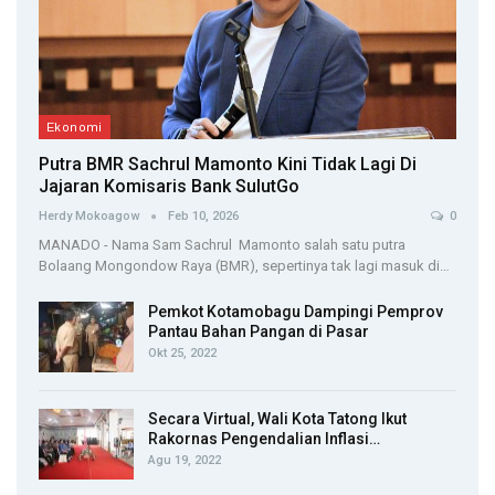
Ekonomi
Putra BMR Sachrul Mamonto Kini Tidak Lagi Di
Jajaran Komisaris Bank SulutGo
Herdy Mokoagow
Feb 10, 2026
0
MANADO - Nama Sam Sachrul Mamonto salah satu putra
Bolaang Mongondow Raya (BMR), sepertinya tak lagi masuk di…
Pemkot Kotamobagu Dampingi Pemprov
Pantau Bahan Pangan di Pasar
Okt 25, 2022
Secara Virtual, Wali Kota Tatong Ikut
Rakornas Pengendalian Inflasi…
Agu 19, 2022