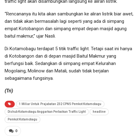
traffic light akan disambungkan langsung ke aliran listrik.
“Rencananya itu kita akan sambungkan ke aliran listrik biar awet,
dan tidak akan bermasalah lagi seperti yang ada di simpang
empat Kotobangon dan simpang empat depan masjid agung
baitul makmur,” ujar Nasli.
Di Kotamobagu terdapat 5 titik traffic light. Tetapi saat ini hanya
di Kotobangon dan di depan masjid Baitul Makmur yang
berfungsi baik. Sedangkan di simpang empat Kelurahan
Mogolaing, Molinow dan Matali, sudah tidak berjalan
sebagaimana fungsinya.
(Tri)
1 Miliar Untuk Prajabatan 232 CPNS Pemkot Kotamobagu
Dishub Kotamobagu Anggarkan Perbaikan Traffic Light
headline
Pemkot Kotamobagu
0