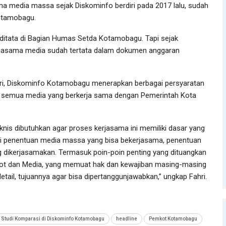
ama media massa sejak Diskominfo berdiri pada 2017 lalu, sudah
otamobagu.
itata di Bagian Humas Setda Kotamobagu. Tapi sejak
kerjasama media sudah tertata dalam dokumen anggaran
ahri, Diskominfo Kotamobagu menerapkan berbagai persyaratan
dap semua media yang berkerja sama dengan Pemerintah Kota
nis dibutuhkan agar proses kerjasama ini memiliki dasar yang
ari penentuan media massa yang bisa bekerjasama, penentuan
g dikerjasamakan. Termasuk poin-poin penting yang dituangkan
kot dan Media, yang memuat hak dan kewajiban masing-masing
detail, tujuannya agar bisa dipertanggunjawabkan,” ungkap Fahri.
 Studi Komparasi di Diskominfo Kotamobagu
headline
Pemkot Kotamobagu