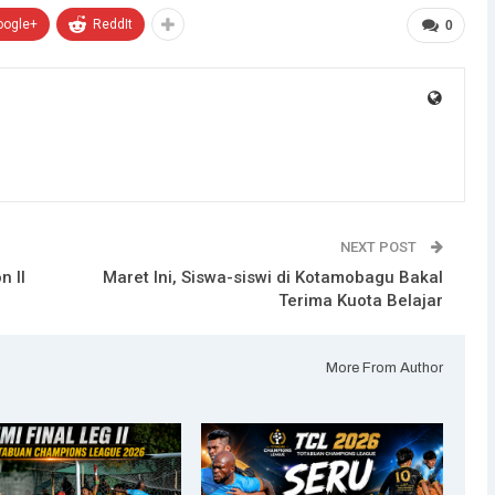
oogle+
ReddIt
0
NEXT POST
n II
Maret Ini, Siswa-siswi di Kotamobagu Bakal
Terima Kuota Belajar
More From Author