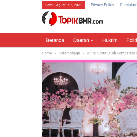
Privacy Policy
Disclaime
Sabtu, Agustus 8, 2026
Beranda
Daerah
Hukrim
Polit
Home
Kotamobagu
DPRD Gorut Studi Komparasi 