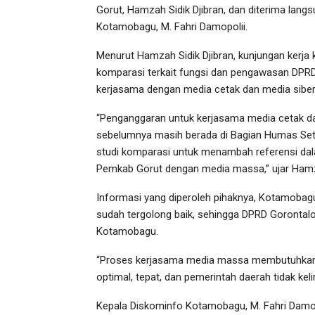
Gorut, Hamzah Sidik Djibran, dan diterima lang
Kotamobagu, M. Fahri Damopolii.
Menurut Hamzah Sidik Djibran, kunjungan kerja
komparasi terkait fungsi dan pengawasan DPRD 
kerjasama dengan media cetak dan media siber
“Penganggaran untuk kerjasama media cetak dan
sebelumnya masih berada di Bagian Humas Set
studi komparasi untuk menambah referensi da
Pemkab Gorut dengan media massa,” ujar Ham
Informasi yang diperoleh pihaknya, Kotamobag
sudah tergolong baik, sehingga DPRD Gorontalo 
Kotamobagu.
“Proses kerjasama media massa membutuhkan p
optimal, tepat, dan pemerintah daerah tidak ke
Kepala Diskominfo Kotamobagu, M. Fahri Damop