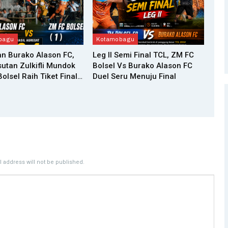
bagu
Kotamobagu
n Burako Alason FC,
Leg II Semi Final TCL, ZM FC
utan Zulkifli Mundok
Bolsel Vs Burako Alason FC
olsel Raih Tiket Final…
Duel Seru Menuju Final
 address will not be published.