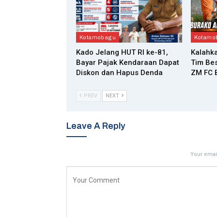
Kotamobagu
Kotamo
Kado Jelang HUT RI ke-81,
Kalahka
Bayar Pajak Kendaraan Dapat
Tim Bes
Diskon dan Hapus Denda
ZM FC B
PREV
NEXT
Leave A Reply
Your email