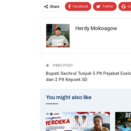
Facebook
Twitter
G
Share
Herdy Mokoagow
PREV POST
Bupati Sachrul Tunjuk 5 Plt Pejabat Eselo
dan 2 Plt Kepsek SD
You might also like