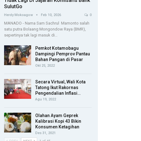
Tidak Lagi Di Jajaran Komisaris Bank
SulutGo
Herdy Mokoagow
Feb 10, 2026
0
MANADO - Nama Sam Sachrul Mamonto salah
satu putra Bolaang Mongondow Raya (BMR),
sepertinya tak lagi masuk di…
Pemkot Kotamobagu
Dampingi Pemprov Pantau
Bahan Pangan di Pasar
Okt 25, 2022
Secara Virtual, Wali Kota
Tatong Ikut Rakornas
Pengendalian Inflasi…
Agu 19, 2022
Olahan Ayam Geprek
Kalibrasi Kopi 43 Bikin
Konsumen Ketagihan
Des 31, 2021