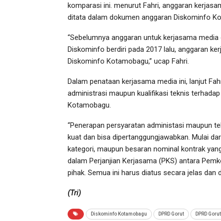
komparasi ini. menurut Fahri, anggaran kerjas
ditata dalam dokumen anggaran Diskominfo K
“Sebelumnya anggaran untuk kerjasama media d
Diskominfo berdiri pada 2017 lalu, anggaran 
Diskominfo Kotamobagu,” ucap Fahri.
Dalam penataan kerjasama media ini, lanjut F
administrasi maupun kualifikasi teknis terha
Kotamobagu.
“Penerapan persyaratan administasi maupun tek
kuat dan bisa dipertanggungjawabkan. Mulai d
kategori, maupun besaran nominal kontrak yan
dalam Perjanjian Kerjasama (PKS) antara Pem
pihak. Semua ini harus diatus secara jelas dan 
(Tri)
Diskominfo Kotamobagu
DPRD Gorut
DPRD Gorut