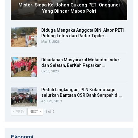
Misteri Siapa Ko’ Johan Cukong PETI Onggunoi
Yang Diincar Mabes Polri
Diduga Mengaku Anggota BIN, Aktor PETI
Pidung Lolos dari Radar Tipiter…
Mar 8, 2026
Dihadapan Masyarakat Motandoi Induk
dan Selatan, BerKah Paparkan…
Okt 6, 2020
Peduli Lingkungan, PLN Kotamobagu
salurkan Bantuan CSR Bank Sampah di…
Agu 23, 2019
PREV
NEXT
1 of 2
Ekonomi