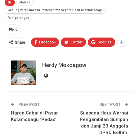
etalase
Gedung Perpustakaan Representatif Segera Hadir di Kotamobagu
Reni gerungan
0
Facebook
Twitter
Google+
Share
Herdy Mokoagow
PREV POST
NEXT POST
Harga Cabai di Pasar
Suasana Haru Warnai
Kotamobagu ‘Pedas’
Pengambilan Sumpah
dan Janji 20 Anggota
DPRD Boltim