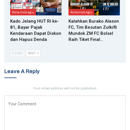
Kotamobagu
Kotamobagu
Kado Jelang HUT RI ke-
Kalahkan Burako Alason
81, Bayar Pajak
FC, Tim Besutan Zulkifli
Kendaraan Dapat Diskon
Mundok ZM FC Bolsel
dan Hapus Denda
Raih Tiket Final…
PREV
NEXT
Leave A Reply
Your email address will not be published.