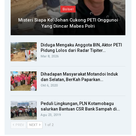
Bolsel
Misteri Siapa Ko’ Johan Cukong PETI Onggunoi
Yang Diincar Mabes Polri
Diduga Mengaku Anggota BIN, Aktor PETI
Pidung Lolos dari Radar Tipiter…
Mar 8, 2026
Dihadapan Masyarakat Motandoi Induk
dan Selatan, BerKah Paparkan…
Okt 6, 2020
Peduli Lingkungan, PLN Kotamobagu
salurkan Bantuan CSR Bank Sampah di…
Agu 23, 2019
PREV
NEXT
1 of 2