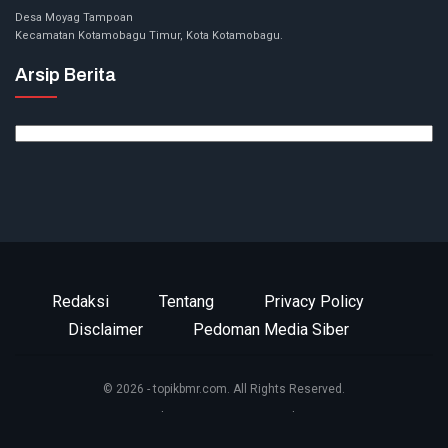
Desa Moyag Tampoan
Kecamatan Kotamobagu Timur, Kota Kotamobagu.
Arsip Berita
Arsip
Berita
Redaksi
Tentang
Privacy Policy
Disclaimer
Pedoman Media Siber
© 2026 - topikbmr.com. All Rights Reserved.
Website Design:
BetterStudio