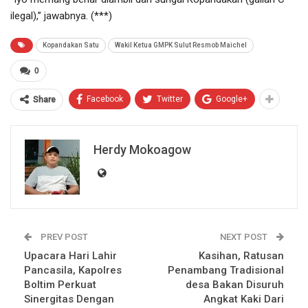
ilegal),” jawabnya. (***)
Kopandakan Satu
Wakil Ketua GMPK Sulut Resmob Maichel
0
Facebook
Twitter
Google+
Share
Herdy Mokoagow
PREV POST
NEXT POST
Upacara Hari Lahir
Kasihan, Ratusan
Pancasila, Kapolres
Penambang Tradisional
Boltim Perkuat
desa Bakan Disuruh
Sinergitas Dengan
Angkat Kaki Dari