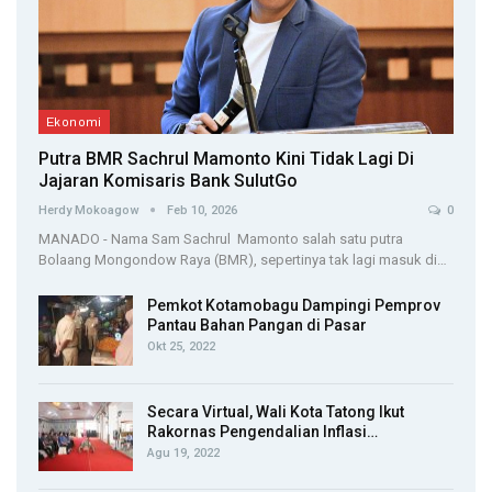
Ekonomi
Putra BMR Sachrul Mamonto Kini Tidak Lagi Di
Jajaran Komisaris Bank SulutGo
Herdy Mokoagow
Feb 10, 2026
0
MANADO - Nama Sam Sachrul Mamonto salah satu putra
Bolaang Mongondow Raya (BMR), sepertinya tak lagi masuk di…
Pemkot Kotamobagu Dampingi Pemprov
Pantau Bahan Pangan di Pasar
Okt 25, 2022
Secara Virtual, Wali Kota Tatong Ikut
Rakornas Pengendalian Inflasi…
Agu 19, 2022