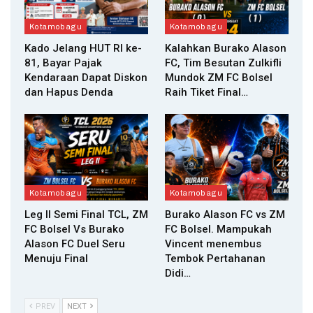
Kotamobagu
Kotamobagu
Kado Jelang HUT RI ke-
Kalahkan Burako Alason
81, Bayar Pajak
FC, Tim Besutan Zulkifli
Kendaraan Dapat Diskon
Mundok ZM FC Bolsel
dan Hapus Denda
Raih Tiket Final…
Kotamobagu
Kotamobagu
Leg II Semi Final TCL, ZM
Burako Alason FC vs ZM
FC Bolsel Vs Burako
FC Bolsel. Mampukah
Alason FC Duel Seru
Vincent menembus
Menuju Final
Tembok Pertahanan
Didi…
PREV
NEXT