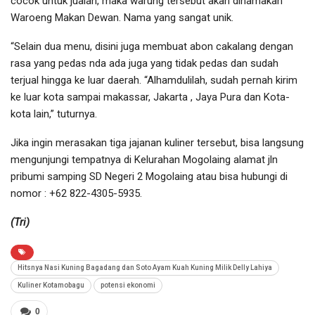
cocok untuk jualan, maka warung tersebut akan dinamakan
Waroeng Makan Dewan. Nama yang sangat unik.
“Selain dua menu, disini juga membuat abon cakalang dengan
rasa yang pedas nda ada juga yang tidak pedas dan sudah
terjual hingga ke luar daerah. “Alhamdulilah, sudah pernah kirim
ke luar kota sampai makassar, Jakarta , Jaya Pura dan Kota-
kota lain,” tuturnya.
Jika ingin merasakan tiga jajanan kuliner tersebut, bisa langsung
mengunjungi tempatnya di Kelurahan Mogolaing alamat jln
pribumi samping SD Negeri 2 Mogolaing atau bisa hubungi di
nomor : +62 822-4305-5935.
(Tri)
Hitsnya Nasi Kuning Bagadang dan Soto Ayam Kuah Kuning Milik Delly Lahiya
Kuliner Kotamobagu
potensi ekonomi
0