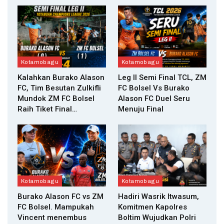
Kotamobagu
Kotamobagu
Kalahkan Burako Alason
Leg II Semi Final TCL, ZM
FC, Tim Besutan Zulkifli
FC Bolsel Vs Burako
Mundok ZM FC Bolsel
Alason FC Duel Seru
Raih Tiket Final…
Menuju Final
Kotamobagu
Kotamobagu
Burako Alason FC vs ZM
Hadiri Wasrik Itwasum,
FC Bolsel. Mampukah
Komitmen Kapolres
Vincent menembus
Boltim Wujudkan Polri