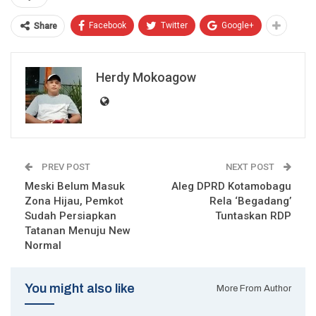
Facebook
Twitter
Google+
Share
Herdy Mokoagow
PREV POST
NEXT POST
Meski Belum Masuk
Aleg DPRD Kotamobagu
Zona Hijau, Pemkot
Rela ‘Begadang’
Sudah Persiapkan
Tuntaskan RDP
Tatanan Menuju New
Normal
You might also like
More From Author