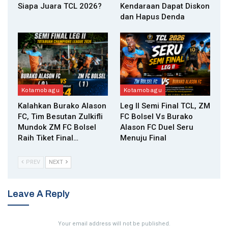
Siapa Juara TCL 2026?
Kendaraan Dapat Diskon
dan Hapus Denda
Kotamobagu
Kotamobagu
Kalahkan Burako Alason
Leg II Semi Final TCL, ZM
FC, Tim Besutan Zulkifli
FC Bolsel Vs Burako
Mundok ZM FC Bolsel
Alason FC Duel Seru
Raih Tiket Final…
Menuju Final
PREV
NEXT
Leave A Reply
Your email address will not be published.