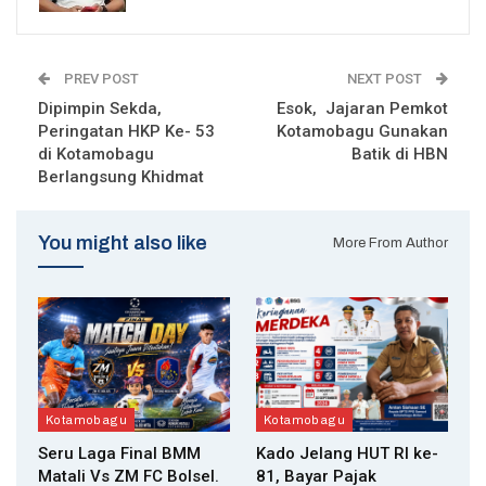
PREV POST
NEXT POST
Dipimpin Sekda,
Esok, Jajaran Pemkot
Peringatan HKP Ke- 53
Kotamobagu Gunakan
di Kotamobagu
Batik di HBN
Berlangsung Khidmat
You might also like
More From Author
Kotamobagu
Kotamobagu
Seru Laga Final BMM
Kado Jelang HUT RI ke-
Matali Vs ZM FC Bolsel.
81, Bayar Pajak