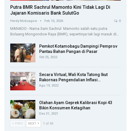
Putra BMR Sachrul Mamonto Kini Tidak Lagi Di
Jajaran Komisaris Bank SulutGo
Herdy Mokoagow
Feb 10, 2026
0
MANADO - Nama Sam Sachrul Mamonto salah satu putra
Bolaang Mongondow Raya (BMR), sepertinya tak lagi masuk di…
Pemkot Kotamobagu Dampingi Pemprov
Pantau Bahan Pangan di Pasar
Okt 25, 2022
Secara Virtual, Wali Kota Tatong Ikut
Rakornas Pengendalian Inflasi…
Agu 19, 2022
Olahan Ayam Geprek Kalibrasi Kopi 43
Bikin Konsumen Ketagihan
Des 31, 2021
PREV
NEXT
1 of 45